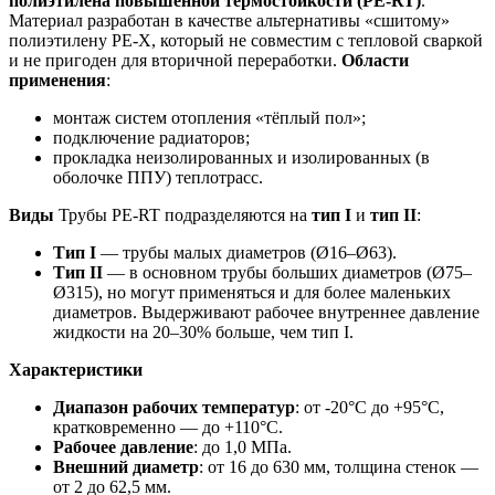
полиэтилена повышенной термостойкости (PE-RT)
.
Материал разработан в качестве альтернативы «сшитому»
полиэтилену PE-X, который не совместим с тепловой сваркой
и не пригоден для вторичной переработки.
Области
применения
:
монтаж систем отопления «тёплый пол»;
подключение радиаторов;
прокладка неизолированных и изолированных (в
оболочке ППУ) теплотрасс.
Виды
Трубы PE-RT подразделяются на
тип I
и
тип II
:
Тип I
— трубы малых диаметров (Ø16–Ø63).
Тип II
— в основном трубы больших диаметров (Ø75–
Ø315), но могут применяться и для более маленьких
диаметров. Выдерживают рабочее внутреннее давление
жидкости на 20–30% больше, чем тип I.
Характеристики
Диапазон рабочих температур
: от -20°C до +95°C,
кратковременно — до +110°C.
Рабочее давление
: до 1,0 МПа.
Внешний диаметр
: от 16 до 630 мм, толщина стенок —
от 2 до 62,5 мм.