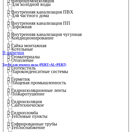
Виброшумоизоляция
Для холодной воды
Внутренняя канализация ПВХ
Для частного дома
Внутренняя канализация ПП
Дорожная
Внутренняя канализация чугунная
Кондиционирование
Гайка монтажная
Котельные
В наличии
Геоматериалы
Отопление
Труба для теплого пола (PERT+AL+PERT)
Геотекстиль
Пароконденсатные системы
Герметик
Пищевая промышленность
Гидроизоляционные ленты
Пожаротушение
Гидроизоляция
Сантехническое
Гидропломба
Тепловые пункты
Гофрированные трубы
Теплоснабжение