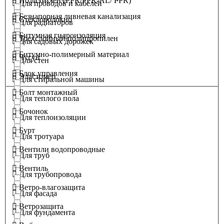
Полиэтилен (PPR/PPR-AL/ PPR)
Для проводов и кабелей
Безнапорная ливневая канализация
Стекловолокно
Для радиаторов
Битумная гидроизоляция
Трехслойный полипропилен
Для садовых дорожек
Битумно-полимерный материал
Чугун
Для стен
Блок управления
Эластомер
Для стиральной машины
Болт монтажный
Для теплого пола
Бочонок
Для теплоизоляции
Бурт
Для тротуара
Вентили водопроводные
Для труб
Вентиль
Для трубопровода
Ветро-влагозащита
Для фасада
Ветрозащита
Для фундамента