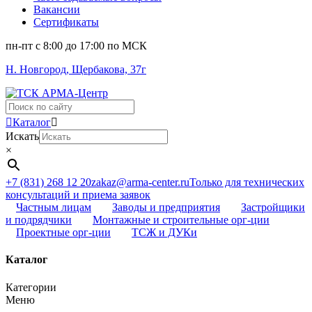
Вакансии
Сертификаты
пн-пт c 8:00 до 17:00 по МСК
Н. Новгород, Щербакова, 37г
Поиск
...
Каталог
Искать
×
+7 (831) 268 12 20
zakaz@arma-center.ru
Только для технических
консультаций и приема заявок
Частным лицам
Заводы и предприятия
Застройщики
и подрядчики
Монтажные и строительные орг-ции
Проектные орг-ции
ТСЖ и ДУКи
Каталог
Категории
Меню