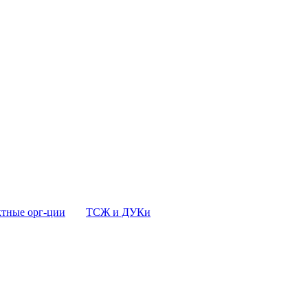
тные орг-ции
ТСЖ и ДУКи