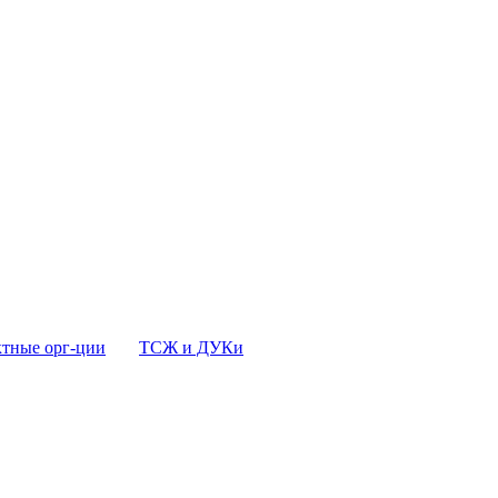
тные орг-ции
ТСЖ и ДУКи