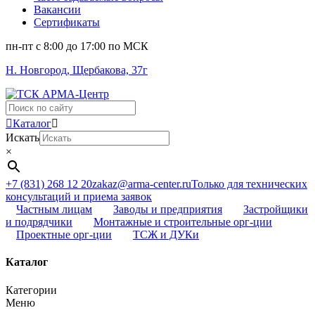
Вакансии
Сертификаты
пн-пт c 8:00 до 17:00 по МСК
Н. Новгород, Щербакова, 37г
Поиск
...
Каталог
Искать
×
+7 (831) 268 12 20
zakaz@arma-center.ru
Только для технических
консультаций и приема заявок
Частным лицам
Заводы и предприятия
Застройщики
и подрядчики
Монтажные и строительные орг-ции
Проектные орг-ции
ТСЖ и ДУКи
Каталог
Категории
Меню