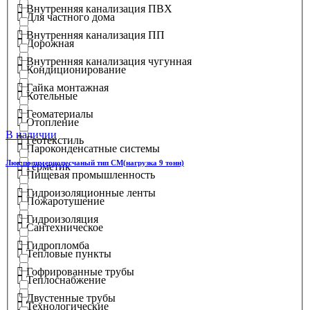
Внутренняя канализация ПВХ
Для частного дома
Внутренняя канализация ПП
Дорожная
Внутренняя канализация чугунная
Кондиционирование
Гайка монтажная
Котельные
Геоматериалы
Отопление
В наличии
Геотекстиль
Пароконденсатные системы
Люк полимернопесчаный тип СМ(нагрузка 9 тонн)
Герметик
Пищевая промышленность
Гидроизоляционные ленты
Пожаротушение
Гидроизоляция
Сантехническое
Гидропломба
Тепловые пункты
Гофрированные трубы
Теплоснабжение
Двустенные трубы
Технологические