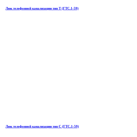
Люк телефонной канализации тип Т (ГТС.1-59)
Люк телефонной канализации тип С (ГТС.1-59)