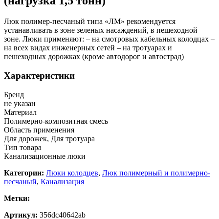
(нагрузка 1,5 тонн)
Люк полимер-песчаный типа «ЛМ» рекомендуется
устанавливать в зоне зеленых насаждений, в пешеходной
зоне. Люки применяют: – на смотровых кабельных колодцах –
на всех видах инженерных сетей – на тротуарах и
пешеходных дорожках (кроме автодорог и автострад)
Характеристики
Бренд
не указан
Материал
Полимерно-композитная смесь
Область применения
Для дорожек, Для тротуара
Тип товара
Канализационные люки
Категории:
Люки колодцев
,
Люк полимерный и полимерно-
песчаный
,
Канализация
Метки:
Артикул:
356dc40642ab