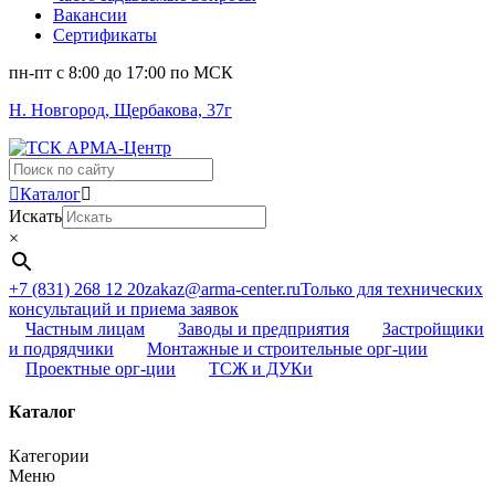
Вакансии
Сертификаты
пн-пт c 8:00 до 17:00 по МСК
Н. Новгород, Щербакова, 37г
Поиск
...
Каталог
Искать
×
+7 (831) 268 12 20
zakaz@arma-center.ru
Только для технических
консультаций и приема заявок
Частным лицам
Заводы и предприятия
Застройщики
и подрядчики
Монтажные и строительные орг-ции
Проектные орг-ции
ТСЖ и ДУКи
Каталог
Категории
Меню