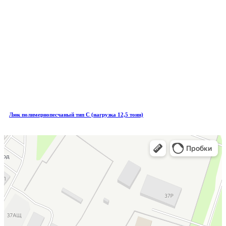
Люк полимернопесчаный тип С (нагрузка 12,5 тонн)