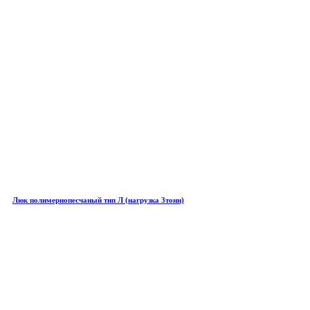
Люк полимернопесчаный тип Л (нагрузка 3тонн)