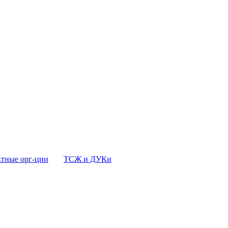
тные орг-ции
ТСЖ и ДУКи