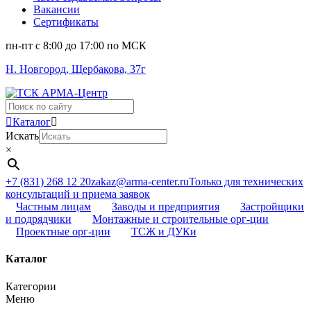
Вакансии
Сертификаты
пн-пт c 8:00 до 17:00 по МСК
Н. Новгород, Щербакова, 37г
Поиск
...
Каталог
Искать
×
+7 (831) 268 12 20
zakaz@arma-center.ru
Только для технических
консультаций и приема заявок
Частным лицам
Заводы и предприятия
Застройщики
и подрядчики
Монтажные и строительные орг-ции
Проектные орг-ции
ТСЖ и ДУКи
Каталог
Категории
Меню