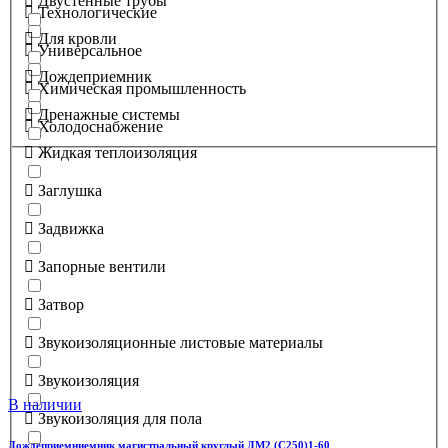
Двустенные трубы
Технологические
Для кровли
Универсальное
Дождеприемник
Химическая промышленность
Дренажные системы
Холодоснабжение
Жидкая теплоизоляция
Заглушка
Задвижка
Запорные вентили
Затвор
Звукоизоляционные листовые материалы
Звукоизоляция
В наличии
Звукоизоляция для пола
Дождеприемниемник магистральный круглый ДМ2 (С250)1-60