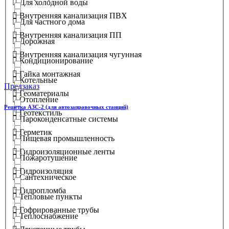
Для холодной воды
Внутренняя канализация ПВХ
Для частного дома
Внутренняя канализация ПП
Дорожная
Внутренняя канализация чугунная
Кондиционирование
Гайка монтажная
Котельные
Предзаказ
Геоматериалы
Отопление
Решетка АЗС-2 (для автозаправочных станций)
Геотекстиль
Пароконденсатные системы
Герметик
Пищевая промышленность
Гидроизоляционные ленты
Пожаротушение
Гидроизоляция
Сантехническое
Гидропломба
Тепловые пункты
Гофрированные трубы
Теплоснабжение