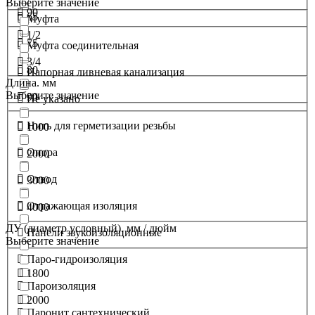
Выберите значение
90
65
Муфта
1/2
75
Муфта соединительная
3/4
80
Напорная ливневая канализация
Длина. мм
Выберите значение
90
Не указано
Нить для герметизации резьбы
1000
Опора
2000
Отвод
3000
Отражающая изоляция
4000
ДУ (диаметр условный). мм / дюйм
Панели звукоизоляционные
Выберите значение
Паро-гидроизоляция
1800
Пароизоляция
2000
Паронит сантехнический