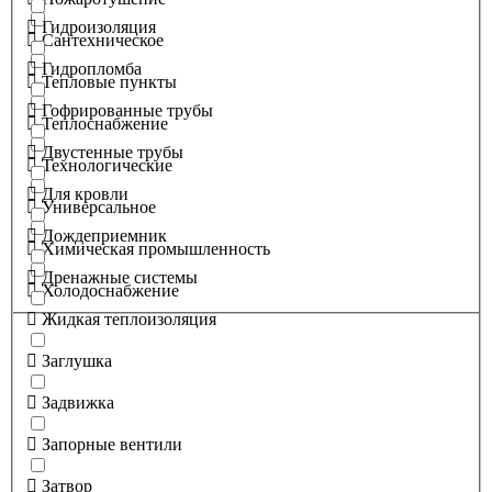
Гидроизоляция
Сантехническое
Гидропломба
Тепловые пункты
Гофрированные трубы
Теплоснабжение
Двустенные трубы
Технологические
Для кровли
Универсальное
Дождеприемник
Химическая промышленность
Дренажные системы
Холодоснабжение
Жидкая теплоизоляция
Заглушка
Задвижка
Запорные вентили
Затвор