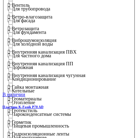
Вентиль
Для трубопровода
Ветро-влагозащита
Для фасада
Ветрозащита
Для фундамента
Виброшумоизоляция
Для холодной воды
Внутренняя канализация ПВХ
Для частного дома
Внутренняя канализация ПП
Дорожная
Внутренняя канализация чугунная
Кондиционирование
Гайка монтажная
Котельные
В наличии
Геоматериалы
Отопление
Пластина K-Fonik P70 AD
Геотекстиль
Пароконденсатные системы
Герметик
Пищевая промышленность
Гидроизоляционные ленты
Пожаротушение