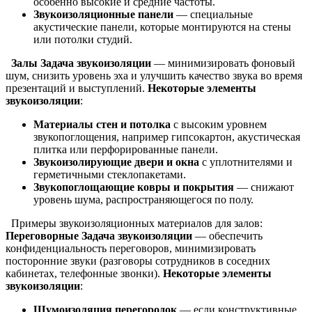
особенно высокие и средние частоты.
Звукоизоляционные панели
— специальные
акустические панели, которые монтируются на стены
или потолки студий.
Залы
Задача звукоизоляции
— минимизировать фоновый
шум, снизить уровень эха и улучшить качество звука во время
презентаций и выступлений.
Некоторые элементы
звукоизоляции
:
Материалы стен и потолка
с высоким уровнем
звукопоглощения, например гипсокартон, акустическая
плитка или перфорированные панели.
Звукоизолирующие двери и окна
с уплотнителями и
герметичными стеклопакетами.
Звукопоглощающие ковры и покрытия
— снижают
уровень шума, распространяющегося по полу.
Примеры звукоизоляционных материалов для залов:
Переговорные
Задача звукоизоляции
— обеспечить
конфиденциальность переговоров, минимизировать
посторонние звуки (разговоры сотрудников в соседних
кабинетах, телефонные звонки).
Некоторые элементы
звукоизоляции
:
Шумоизоляция перегородок
— если конструктивные