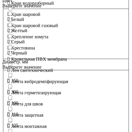
Цвет
Кран водоразборный
Выберите значение
Кран шаровой
Белый
Кран шаровой газовый
Желтый
Крепление хомута
Серый
Крестовина
Черный
Кровельная ПВХ мембрана
Диаметр. мм
Выберите значение
Лен сантехнический
150
Лента вибродемпфирующая
300
Лента герметизирующая
100
Лента для швов
110
Лента защитная
125
Лента монтажная