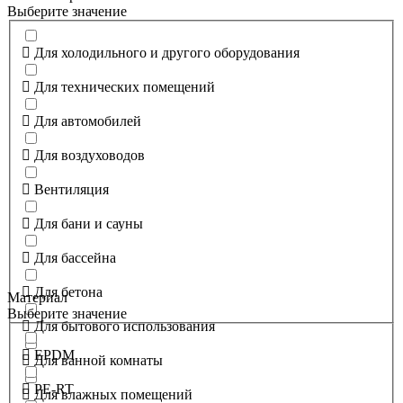
Выберите значение
Для холодильного и другого оборудования
Для технических помещений
Для автомобилей
Для воздуховодов
Вентиляция
Для бани и сауны
Для бассейна
Для бетона
Материал
Выберите значение
Для бытового использования
EPDM
Для ванной комнаты
PE-RT
Для влажных помещений