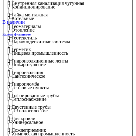
Внутренняя канализация чугунная
Кондиционирование
Гайка монтажная
Котельные
В наличии
Геоматериалы
Отопление
Колено фланцевое
Геотекстиль
Пароконденсатные системы
Герметик
Пищевая промышленность
Гидроизоляционные ленты
Пожаротушение
Гидроизоляция
Сантехническое
Гидропломба
Тепловые пункты
Гофрированные трубы
Теплоснабжение
Двустенные трубы
Технологические
Для кровли
Универсальное
Дождеприемник
Химическая промышленность