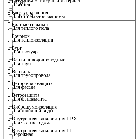
Битумно-полимерный материал
Чугун
Для стен
Блок управления
Эластомер
Для стиральной машины
Болт монтажный
Для теплого пола
Бочонок
Для теплоизоляции
Бурт
Для тротуара
Вентили водопроводные
Для труб
Вентиль
Для трубопровода
Ветро-влагозащита
Для фасада
Ветрозащита
Для фундамента
Виброшумоизоляция
Для холодной воды
Внутренняя канализация ПВХ
Для частного дома
Внутренняя канализация ПП
Дорожная