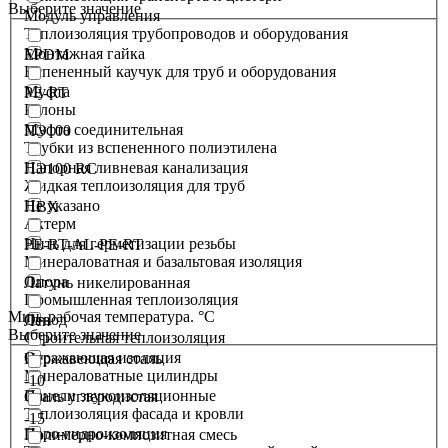
Выберите значение
Модуль управления
Теплоизоляция трубопроводов и оборудования
Монтажная гайка
EPDM
Вспененный каучук для труб и оборудования
Муфта
PE-RT
Рулоны
Муфта соединительная
ПЭ100
Трубки из вспененного полиэтилена
Напорная ливневая канализация
ПЭ100 RC
Жидкая теплоизоляция для труб
Не указано
ПВХ
Актерм
Нить для герметизации резьбы
PE-RT-AL-PE-RT
Минераловатная и базальтовая изоляция
Опора
Латунь никелированная
Промышленная теплоизоляция
Мин. рабочая температура. °С
Отвод
Лен
Выберите значение
Строительная теплоизоляция
Отражающая изоляция
Нержавеющая сталь
Минераловатные цилиндры
-10
Панели звукоизоляционные
Сталь углеродистая
Теплоизоляция фасада и кровли
-15
Паро-гидроизоляция
Полимерно-композитная смесь