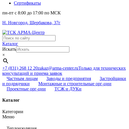
Сертификаты
пн-пт c 8:00 до 17:00 по МСК
Н. Новгород, Щербакова, 37г
Поиск
...
Каталог
Искать
×
+7 (831) 268 12 20
zakaz@arma-center.ru
Только для технических
консультаций и приема заявок
Частным лицам
Заводы и предприятия
Застройщики
и подрядчики
Монтажные и строительные орг-ции
Проектные орг-ции
ТСЖ и ДУКи
Каталог
Категории
Меню
Теплоизоляция