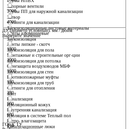
Трубы НПВХ
Запорные вентили
3000
Трубы ПП для наружной канализации
Затвор
4000
Фитинги для канализации
Звукоизоляционные листовые материалы
ДУ (диаметр условный). мм / дюйм
Ленты алюминиевые
Выберите значение
Звукоизоляция
Ленты липкие - скотч
1800
Звукоизоляция для пола
Монтажные и строительные орг-ции
2000
Звукоизоляция для потолка
Огнезащита воздуховодов МБФ
1600
Звукоизоляция для стен
Противопожарные муфты
180
Звукоизоляция для труб
Фитинги для отопления
280
Зонт
Канализация
560
Изоляционный кожух
Внутренняя канализация
630
Изоляция в системе Теплый пол
Ветро- влагозащита
ГОСТ, ТУ
710
Канализационные люки