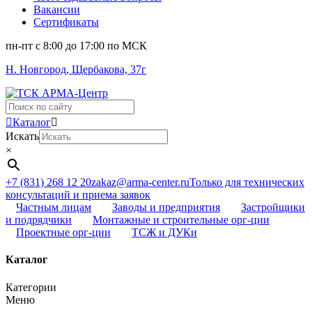
Вакансии
Сертификаты
пн-пт c 8:00 до 17:00 по МСК
Н. Новгород, Щербакова, 37г
Поиск
...
Каталог
Искать
×
+7 (831) 268 12 20
zakaz@arma-center.ru
Только для технических
консультаций и приема заявок
Частным лицам
Заводы и предприятия
Застройщики
и подрядчики
Монтажные и строительные орг-ции
Проектные орг-ции
ТСЖ и ДУКи
Каталог
Категории
Меню