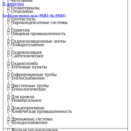
Котельные
В наличии
Геоматериалы
Отопление
Труба для теплого пола (PERT+AL+PERT)
Геотекстиль
Пароконденсатные системы
Герметик
Пищевая промышленность
Гидроизоляционные ленты
Пожаротушение
Гидроизоляция
Сантехническое
Гидропломба
Тепловые пункты
Гофрированные трубы
Теплоснабжение
Двустенные трубы
Технологические
Для кровли
Универсальное
Дождеприемник
Химическая промышленность
Дренажные системы
Холодоснабжение
Жидкая теплоизоляция