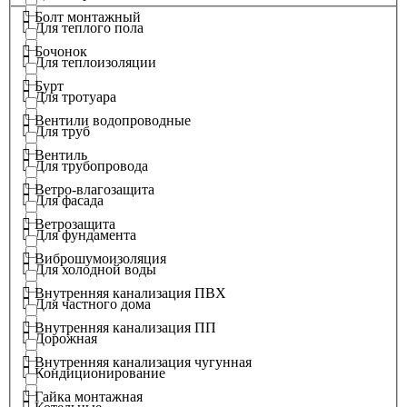
Болт монтажный
Для теплого пола
Бочонок
Для теплоизоляции
Бурт
Для тротуара
Вентили водопроводные
Для труб
Вентиль
Для трубопровода
Ветро-влагозащита
Для фасада
Ветрозащита
Для фундамента
Виброшумоизоляция
Для холодной воды
Внутренняя канализация ПВХ
Для частного дома
Внутренняя канализация ПП
Дорожная
Внутренняя канализация чугунная
Кондиционирование
Гайка монтажная