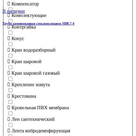
Компенсатор
В наличии
Комплектующие
Труба армированная стекловолокном SDR 7,4
Контргайка
Конус
Кран водоразборный
Кран шаровой
Кран шаровой газовый
Крепление хомута
Крестовина
Кровельная ПВХ мембрана
Лен сантехнический
Лента вибродемпфирующая