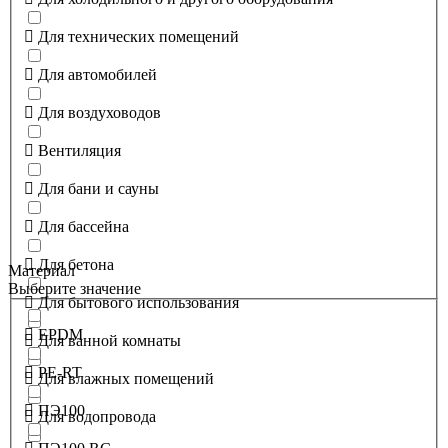
Для технических помещений
Для автомобилей
Для воздуховодов
Вентиляция
Для бани и сауны
Для бассейна
Для бетона
Материал
Выберите значение
Для бытового использования
EPDM
Для ванной комнаты
PE-RT
Для влажных помещений
ПЭ100
Для водопровода