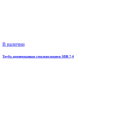
В наличии
Труба армированная стекловолокном SDR 7,4