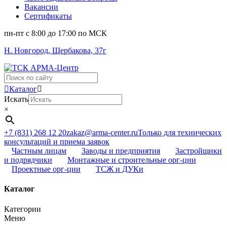
Вакансии
Сертификаты
пн-пт c 8:00 до 17:00 по МСК
Н. Новгород, Щербакова, 37г
Поиск
...
Каталог
Искать
×
+7 (831) 268 12 20
zakaz@arma-center.ru
Только для технических
консультаций и приема заявок
Частным лицам
Заводы и предприятия
Застройщики
и подрядчики
Монтажные и строительные орг-ции
Проектные орг-ции
ТСЖ и ДУКи
Каталог
Категории
Меню