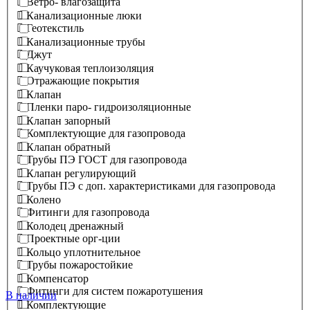
Ветро- влагозащита
Канализационные люки
Геотекстиль
Канализационные трубы
Джут
Каучуковая теплоизоляция
Отражающие покрытия
Клапан
Пленки паро- гидроизоляционные
Клапан запорный
Комплектующие для газопровода
Клапан обратный
Трубы ПЭ ГОСТ для газопровода
Клапан регулирующий
Трубы ПЭ с доп. характеристиками для газопровода
Колено
Фитинги для газопровода
Колодец дренажный
Проектные орг-ции
Кольцо уплотнительное
Трубы пожаростойкие
Компенсатор
Фитинги для систем пожаротушения
В наличии
Комплектующие