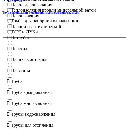
В наличии
Паро-гидроизоляция
Теплоизоляция кровли минеральной ватой
Труба дренажная гофрированная перфорированная
Пароизоляция
Трубы для напорной канализации
Паронит сантехнический
ТСЖ и ДУКи
Патрубок
Переход
Планка монтажная
Пластина
Труба
Труба армированная
Труба многослойная
Трубы водоснабжения
Трубы для отопления