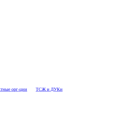
тные орг-ции
ТСЖ и ДУКи