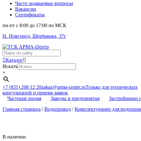
Часто задаваемые вопросы
Вакансии
Сертификаты
пн-пт c 8:00 до 17:00 по МСК
Н. Новгород, Щербакова, 37г
Поиск
...
Каталог
Искать
×
+7 (831) 268 12 20
zakaz@arma-center.ru
Только для технических
консультаций и приема заявок
Частным лицам
Заводы и предприятия
Застройщики 
Главная страница
/
Водопровод
/
Комплектующие для водопров
В наличии