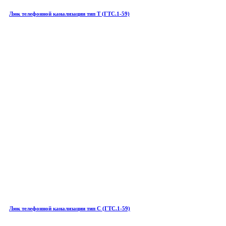
Люк телефонной канализации тип Т (ГТС.1-59)
Люк телефонной канализации тип С (ГТС.1-59)