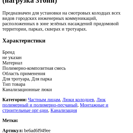
(нагрузка 3тонн)
Предназначен для установки на смотровых колодцах всех
видов городских инженерных коммуникаций,
расположенных в зоне зелёных насаждений придомовой
территории, парках, скверах и тротуарах.
Характеристики
Бренд
не указан
Материал
Полимерно-композитная смесь
Область применения
Для тротуара, Для парка
Тип товара
Канализационные люки
Категории:
Частным лицам
,
Люки колодцев
,
Люк
полимерный и полимерно-песчаный
,
Монтажные и
строительные орг-ции
,
Канализация
Метки:
Артикул:
be6ad6f949ee