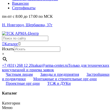
Вакансии
Сертификаты
пн-пт c 8:00 до 17:00 по МСК
Н. Новгород, Щербакова, 37г
Поиск
...
Каталог
Искать
×
+7 (831) 268 12 20
zakaz@arma-center.ru
Только для технических
консультаций и приема заявок
Частным лицам
Заводы и предприятия
Застройщики
и подрядчики
Монтажные и строительные орг-ции
Проектные орг-ции
ТСЖ и ДУКи
Каталог
Категории
Меню