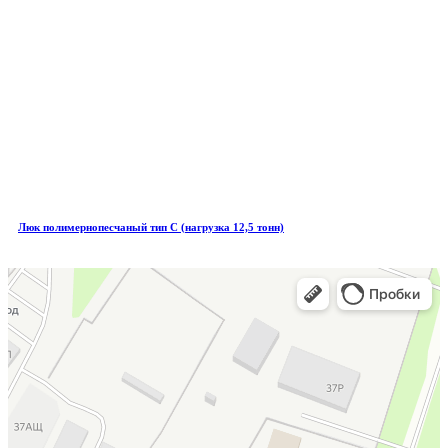
Люк полимернопесчаный тип С (нагрузка 12,5 тонн)