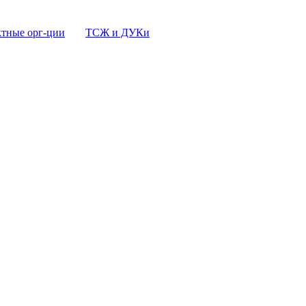
тные орг-ции
ТСЖ и ДУКи