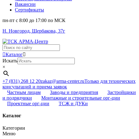
Вакансии
Сертификаты
пн-пт c 8:00 до 17:00 по МСК
Н. Новгород, Щербакова, 37г
Поиск
...
Каталог
Искать
×
+7 (831) 268 12 20
zakaz@arma-center.ru
Только для технических
консультаций и приема заявок
Частным лицам
Заводы и предприятия
Застройщики
и подрядчики
Монтажные и строительные орг-ции
Проектные орг-ции
ТСЖ и ДУКи
Каталог
Категории
Меню