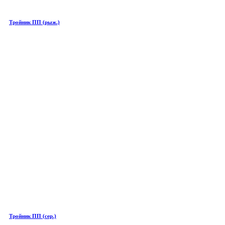
Тройник ПП (рыж.)
Тройник ПП (сер.)