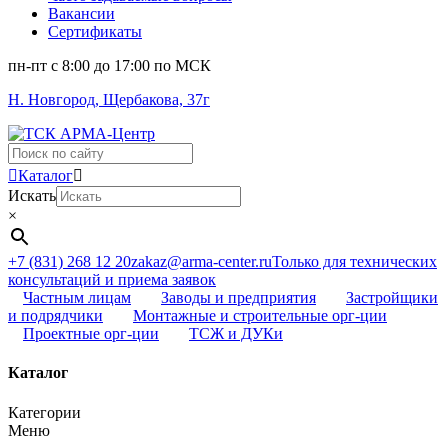
Вакансии
Сертификаты
пн-пт c 8:00 до 17:00 по МСК
Н. Новгород, Щербакова, 37г
Поиск
...
Каталог
Искать
×
+7 (831) 268 12 20
zakaz@arma-center.ru
Только для технических
консультаций и приема заявок
Частным лицам
Заводы и предприятия
Застройщики
и подрядчики
Монтажные и строительные орг-ции
Проектные орг-ции
ТСЖ и ДУКи
Каталог
Категории
Меню