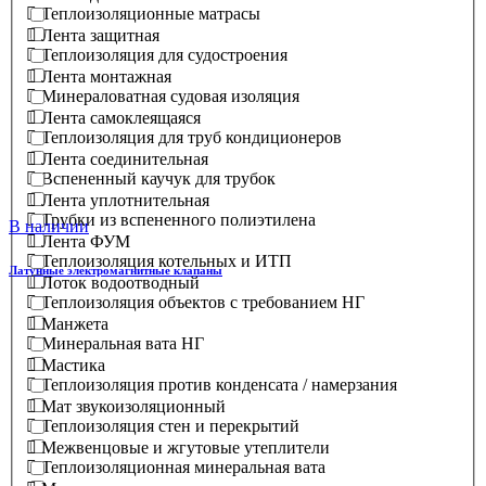
Теплоизоляционные матрасы
Лента защитная
Теплоизоляция для судостроения
Лента монтажная
Минераловатная судовая изоляция
Лента самоклеящаяся
Теплоизоляция для труб кондиционеров
Лента соединительная
Вспененный каучук для трубок
Лента уплотнительная
Трубки из вспененного полиэтилена
В наличии
Лента ФУМ
Теплоизоляция котельных и ИТП
Латунные электромагнитные клапаны
Лоток водоотводный
Теплоизоляция объектов с требованием НГ
Манжета
Минеральная вата НГ
Мастика
Теплоизоляция против конденсата / намерзания
Мат звукоизоляционный
Теплоизоляция стен и перекрытий
Межвенцовые и жгутовые утеплители
Теплоизоляционная минеральная вата