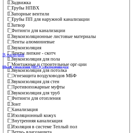
Задвижка
Трубы НПВХ
Запорные вентили
Трубы ПП для наружной канализации
Затвор
Фитинги для канализации
Звукоизоляционные листовые материалы
Ленты алюминиевые
Звукоизоляция
Ленты липкие - скотч
В наличии
Звукоизоляция для пола
Монтажные и строительные орг-ции
Шкаф управления (ШУЗ) электроприводом
Звукоизоляция для потолка
Огнезащита воздуховодов МБФ
Звукоизоляция для стен
Противопожарные муфты
Звукоизоляция для труб
Фитинги для отопления
Зонт
Канализация
Изоляционный кожух
Внутренняя канализация
Изоляция в системе Теплый пол
Ветро- влагозащита