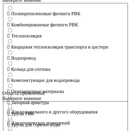
Выберите значение
Полипропиленовые фитинги РВК
Комбинированные фитинги РВК
Теплоизоляция
Кварцевая теплоизоляция транспорта и цистерн
Водопровод
Кольца для септика
Комплектующие для водопровода
Огнезащитные материалы
Область применения
Выберите значение
Запорная арматура
Для холодильного и другого оборудования
Трубы РВК
Для технических помещений
Трубы для горячей воды