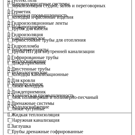
Геотекстиль
Пароконденсатные системы
Звукоизоляция студий, залов и переговорных
Герметик
Пищевая промышленность
Колодцы и фасонные изделия
Гидроизоляционные ленты
Пожаротушение
Трубы для кабеля
Гидроизоляция
Сантехническое
Термостойкие трубы для отопления
Гидропломба
Тепловые пункты
Трубы ПП для внутренней канализации
Гофрированные трубы
Теплоснабжение
Дождеприемник
Двустенные трубы
Технологические
Колодцы канализационные
Для кровли
Универсальное
Люки колодцев
Дождеприемник
Химическая промышленность
Люк полимерный и полимерно-песчаный
Дренажные системы
Холодоснабжение
Люки чугунные
Жидкая теплоизоляция
Наружная канализация
Заглушка
Трубы дренажные гофрированные