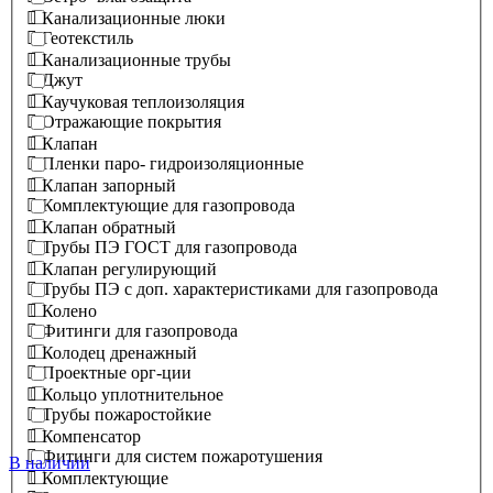
Канализационные люки
Геотекстиль
Канализационные трубы
Джут
Каучуковая теплоизоляция
Отражающие покрытия
Клапан
Пленки паро- гидроизоляционные
Клапан запорный
Комплектующие для газопровода
Клапан обратный
Трубы ПЭ ГОСТ для газопровода
Клапан регулирующий
Трубы ПЭ с доп. характеристиками для газопровода
Колено
Фитинги для газопровода
Колодец дренажный
Проектные орг-ции
Кольцо уплотнительное
Трубы пожаростойкие
Компенсатор
Фитинги для систем пожаротушения
В наличии
Комплектующие