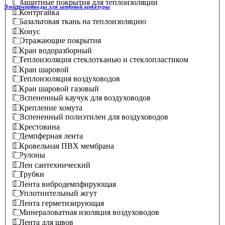
Защитные покрытия для теплоизоляции
Электроприводы для запорной арматуры
Контргайка
Базальтовая ткань на теплоизоляцию
Конус
Отражающие покрытия
Кран водоразборный
Теплоизоляция стеклотканью и стеклопластиком
Кран шаровой
Теплоизоляция воздуховодов
Кран шаровой газовый
Вспененный каучук для воздуховодов
Крепление хомута
Вспененный полиэтилен для воздуховодов
Крестовина
Демпферная лента
Кровельная ПВХ мембрана
Рулоны
Лен сантехнический
Трубки
Лента вибродемпфирующая
Уплотнительный жгут
Лента герметизирующая
Минераловатная изоляция воздуховодов
Лента для швов