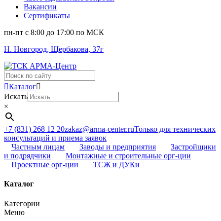
Вакансии
Сертификаты
пн-пт c 8:00 до 17:00 по МСК
Н. Новгород, Щербакова, 37г
Поиск
...
Каталог
Искать
×
+7 (831) 268 12 20
zakaz@arma-center.ru
Только для технических
консультаций и приема заявок
Частным лицам
Заводы и предприятия
Застройщики
и подрядчики
Монтажные и строительные орг-ции
Проектные орг-ции
ТСЖ и ДУКи
Каталог
Категории
Меню