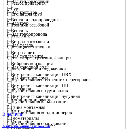
Для теплоизоляции
Резьба приварная
Бурт
Для тротуара
Сгоны для труб
Вентили водопроводные
Для труб
Тройник резьбовой
Вентиль
Для трубопровода
Угольник
Ветро-влагозащита
Для фасада
Фланцы и заглушки
Ветрозащита
Для фундамента
Элеваторы, грязевик, фильтры
Виброшумоизоляция
Для холодной воды
Застройщики и подрядчики
Внутренняя канализация ПВХ
Для частного дома
Звукоизоляция внутренних перегородок
Внутренняя канализация ПП
Дорожная
Звукоизоляция воздуховодов
Внутренняя канализация чугунная
Кондиционирование
Звукоизоляция канализации
Гайка монтажная
Котельные
Звукоизоляция кондиционеров
В наличии
Геоматериалы
Отопление
Звукоизоляция оборудования
Устройство контроля положения