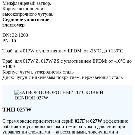
Межфланцевый затвор.
Корпус выполнен из
высокопрочного чугуна.
Седловое уплотнение —
эластомер
DN: 32-1200
PN: 16
Tраб. для 017W с уплотнением EPDM: от -25°C до +130°C
Tраб. для 017W.Z, 017W.ZS с уплотнением EPDM: от -10°C до
+100°C
Корпус: чугун, углеродистая сталь
Диск: чугун с никелевым покрытием, нержавеющая сталь
ТИП 027W
С тремя эксцентриситетами серий
027F
и
027W
эффективно
работают в условиях высокой температуры и давления при
управлении сложными ─ агрессивными, токсичными и