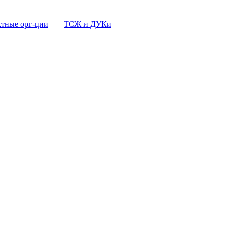
тные орг-ции
ТСЖ и ДУКи