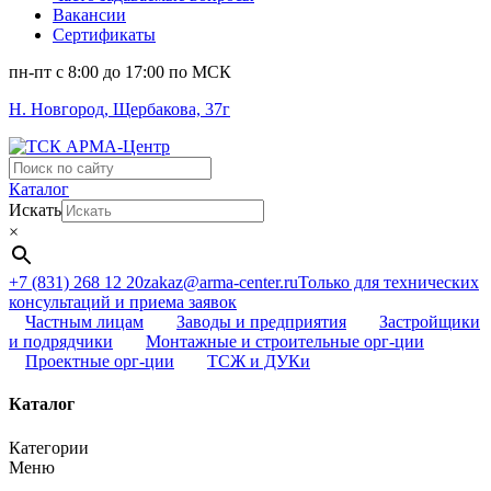
Вакансии
Сертификаты
пн-пт c 8:00 до 17:00 по МСК
Н. Новгород, Щербакова, 37г
Поиск
...
Каталог
Искать
×
+7 (831) 268 12 20
zakaz@arma-center.ru
Только для технических
консультаций и приема заявок
Частным лицам
Заводы и предприятия
Застройщики
и подрядчики
Монтажные и строительные орг-ции
Проектные орг-ции
ТСЖ и ДУКи
Каталог
Категории
Меню