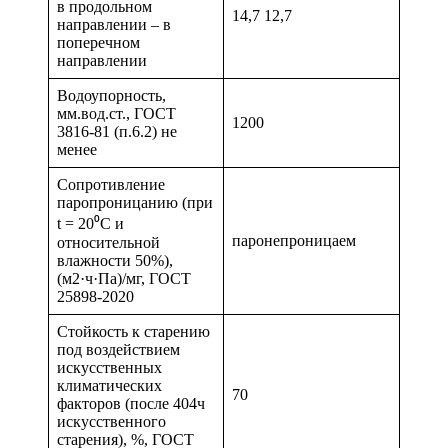
в продольном
14,7 12,7
направлении – в
поперечном
направлении
Водоупорность,
мм.вод.ст., ГОСТ
1200
3816-81 (п.6.2) не
менее
Сопротивление
паропроницанию (при
t = 20⁰С и
паронепроницаем
относительной
влажности 50%),
(м2·ч·Па)/мг, ГОСТ
25898-2020
Стойкость к старению
под воздействием
искусственных
климатических
70
факторов (после 404ч
искусственного
старения), %, ГОСТ