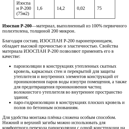
Изоспа
н Р-200
1,6
14,2
0,02
75
(75м2)
Изоспан Р-200
—материал, выполненный из 100% первичного
полиэтилена, толщиной 200 микрон.
Благодаря составу, ИЗОСПАН Р-200 паронепроницаем,
обладает высокой прочностью и эластичностью. Свойства
материала ИЗОСПАН Р-200 позволяют применять его в
качестве:
пароизоляции в конструкциях утепленных скатных
кровель, каркасных стен и перекрытий для защиты
утеплителя и внутренних элементов конструкций от
проникновения паров воды изнутри помещения, а также
для предотвращения проникновения частиц
волокнистого утеплителя во внутреннее пространство
здания;
паро-гидроизоляции в конструкциях плоских кровель и
полов по бетонным основаниям.
Для удобства монтажа плёнка сложена особым способом.
Нижний и верхний загибы можно использовать для
комфортного перехода пароизоляции с одной конструкции на