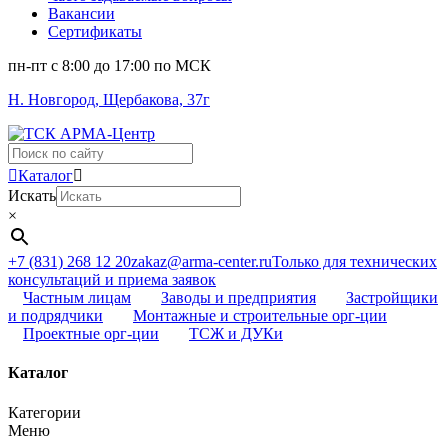
Вакансии
Сертификаты
пн-пт c 8:00 до 17:00 по МСК
Н. Новгород, Щербакова, 37г
Поиск
...
Каталог
Искать
×
+7 (831) 268 12 20
zakaz@arma-center.ru
Только для технических
консультаций и приема заявок
Частным лицам
Заводы и предприятия
Застройщики
и подрядчики
Монтажные и строительные орг-ции
Проектные орг-ции
ТСЖ и ДУКи
Каталог
Категории
Меню