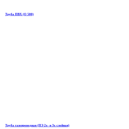
Труба ПВХ (О 500)
Труба газопроводная (ПЭ 2х- и 3х слойная)