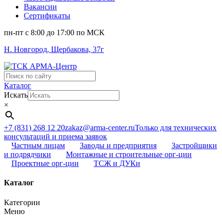
Вакансии
Сертификаты
пн-пт c 8:00 до 17:00 по МСК
Н. Новгород, Щербакова, 37г
Поиск
...
Каталог
Искать
×
+7 (831) 268 12 20
zakaz@arma-center.ru
Только для технических
консультаций и приема заявок
Частным лицам
Заводы и предприятия
Застройщики
и подрядчики
Монтажные и строительные орг-ции
Проектные орг-ции
ТСЖ и ДУКи
Каталог
Категории
Меню