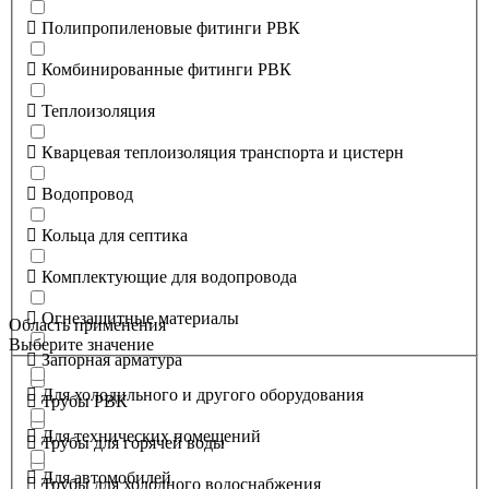
Полипропиленовые фитинги РВК
Комбинированные фитинги РВК
Теплоизоляция
Кварцевая теплоизоляция транспорта и цистерн
Водопровод
Кольца для септика
Комплектующие для водопровода
Огнезащитные материалы
Область применения
Выберите значение
Запорная арматура
Для холодильного и другого оборудования
Трубы РВК
Для технических помещений
Трубы для горячей воды
Для автомобилей
Трубы для холодного водоснабжения