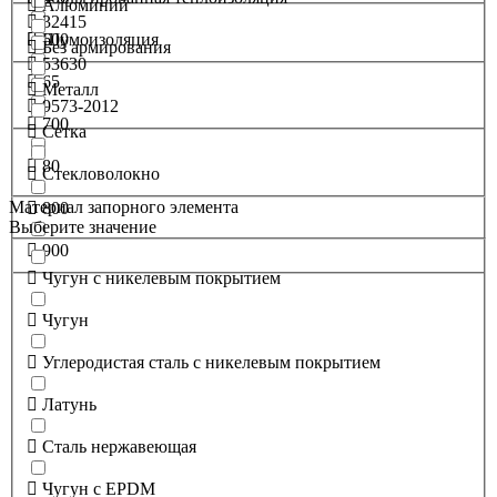
Алюминий
32415
600
Шумоизоляция
Без армирования
53630
65
Металл
9573-2012
700
Сетка
80
Стекловолокно
Материал запорного элемента
800
Выберите значение
900
Чугун с никелевым покрытием
Чугун
Углеродистая сталь с никелевым покрытием
Латунь
Сталь нержавеющая
Чугун с EPDM