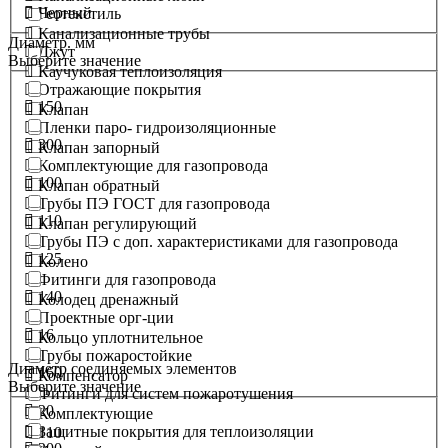
Черный
Геотекстиль
Канализационные трубы
Диаметр. мм
Джут
Выберите значение
Каучуковая теплоизоляция
Отражающие покрытия
150
Клапан
Пленки паро- гидроизоляционные
300
Клапан запорный
Комплектующие для газопровода
100
Клапан обратный
Трубы ПЭ ГОСТ для газопровода
110
Клапан регулирующий
Трубы ПЭ с доп. характеристиками для газопровода
125
Колено
Фитинги для газопровода
140
Колодец дренажный
Проектные орг-ции
16
Кольцо уплотнительное
Трубы пожаростойкие
Диаметр соединяемых элементов
160
Компенсатор
Выберите значение
Фитинги для систем пожаротушения
20
Комплектующие
Защитные покрытия для теплоизоляции
110