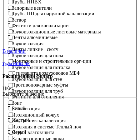
Трубы НПВХ
Запорные вентили
Трубы ПП для наружной канализации
Затвор
Фитинги для канализации
Звукоизоляционные листовые материалы
Ленты алюминиевые
Звукоизоляция
Ленты липкие - скотч
В наличии
Звукоизоляция для пола
Монтажные и строительные орг-ции
Труба НПВХ НК
Звукоизоляция для потолка
Огнезащита воздуховодов МБФ
Расширенный фильтр
Звукоизоляция для стен
Противопожарные муфты
Цвет
Звукоизоляция для труб
Выберите значение
Фитинги для отопления
Зонт
Белый
Канализация
Изоляционный кожух
Желтый
Внутренняя канализация
Изоляция в системе Теплый пол
Серый
Ветро- влагозащита
Канализационные люки