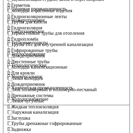
Герметик
Пищевая промышленность
Колодцы и фасонные изделия
Гидроизоляционные ленты
Пожаротушение
Трубы для кабеля
Гидроизоляция
Сантехническое
Термостойкие трубы для отопления
Гидропломба
Тепловые пункты
Трубы ПП для внутренней канализации
Гофрированные трубы
Теплоснабжение
Дождеприемник
Двустенные трубы
Технологические
Колодцы канализационные
Для кровли
Универсальное
Люки колодцев
Дождеприемник
Химическая промышленность
Люк полимерный и полимерно-песчаный
Дренажные системы
Холодоснабжение
Люки чугунные
Жидкая теплоизоляция
Наружная канализация
Заглушка
Трубы дренажные гофрированные
Задвижка