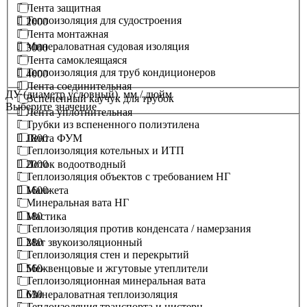
Лента защитная
Теплоизоляция для судостроения
2000
Лента монтажная
Минераловатная судовая изоляция
3000
Лента самоклеящаяся
Теплоизоляция для труб кондиционеров
4000
Лента соединительная
ДУ (диаметр условный). мм / дюйм
Вспененный каучук для трубок
Выберите значение
Лента уплотнительная
Трубки из вспененного полиэтилена
1800
Лента ФУМ
Теплоизоляция котельных и ИТП
2000
Лоток водоотводный
Теплоизоляция объектов с требованием НГ
1600
Манжета
Минеральная вата НГ
180
Мастика
Теплоизоляция против конденсата / намерзания
280
Мат звукоизоляционный
Теплоизоляция стен и перекрытий
560
Межвенцовые и жгутовые утеплители
Теплоизоляционная минеральная вата
630
Минераловатная теплоизоляция
Теплоизоляция транспорта и цистерн