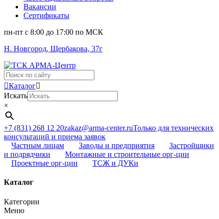
Вакансии
Сертификаты
пн-пт c 8:00 до 17:00 по МСК
Н. Новгород, Щербакова, 37г
Поиск
...
Каталог
Искать
×
+7 (831) 268 12 20
zakaz@arma-center.ru
Только для технических
консультаций и приема заявок
Частным лицам
Заводы и предприятия
Застройщики
и подрядчики
Монтажные и строительные орг-ции
Проектные орг-ции
ТСЖ и ДУКи
Каталог
Категории
Меню