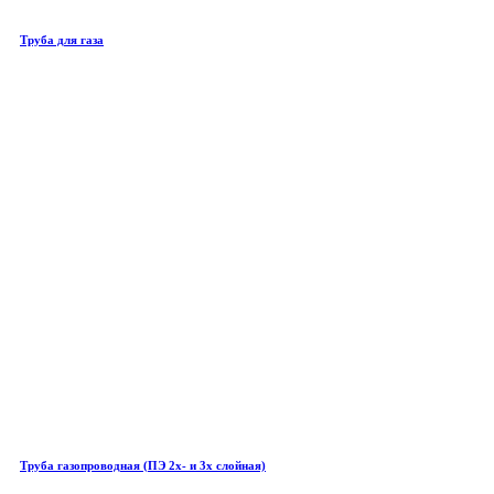
Труба для газа
Труба газопроводная (ПЭ 2х- и 3х слойная)