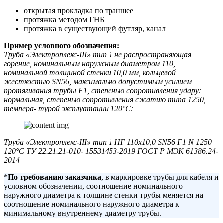
открытая прокладка по траншее
протяжка методом ГНБ
протяжка в существующий футляр, канал
Пример условного обозначения:
Труба «Электроплекс-
III
» тип 1 не распространяющая
горение, номинальным наруж
ным диаметром 110,
номинальной толщиной стенки 10,0 мм, кольцевой
жесткостью
SN56, максимально допустимым усилием
протягивания трубы F1
, степенью сопротивления удару:
нормальная, степенью сопротивления сжатию типа 1250,
темпера- турой эксплуатации 120°С:
Труба «Электроплекс-
III
» тип 1 НГ 110х10,0
SN56 F1 N
1250
120°С ТУ 22.21.21-010- 15531453-2019 ГОСТ Р МЭК 61386.24-
2014
*
По требованию заказчика
, в маркировке трубы для кабеля и
условном обозначении, соотношение номинального
наружного диаметра к толщине стенки трубы меняется на
соотношение номинального наружного диаметра к
минимальному внутреннему диаметру трубы.