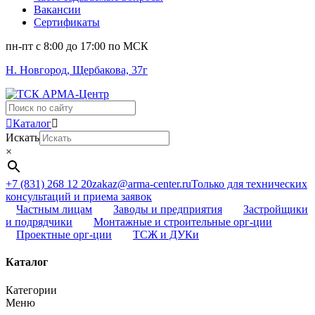
Вакансии
Сертификаты
пн-пт c 8:00 до 17:00 по МСК
Н. Новгород, Щербакова, 37г
Поиск
...
Каталог
Искать
×
+7 (831) 268 12 20
zakaz@arma-center.ru
Только для технических
консультаций и приема заявок
Частным лицам
Заводы и предприятия
Застройщики
и подрядчики
Монтажные и строительные орг-ции
Проектные орг-ции
ТСЖ и ДУКи
Каталог
Категории
Меню