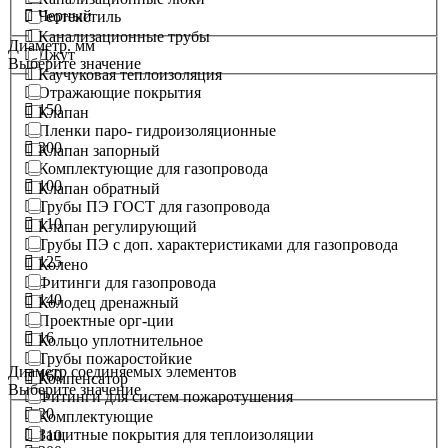
Черный
Геотекстиль
Канализационные трубы
Диаметр. мм
Джут
Выберите значение
Каучуковая теплоизоляция
Отражающие покрытия
150
Клапан
Пленки паро- гидроизоляционные
300
Клапан запорный
Комплектующие для газопровода
100
Клапан обратный
Трубы ПЭ ГОСТ для газопровода
110
Клапан регулирующий
Трубы ПЭ с доп. характеристиками для газопровода
125
Колено
Фитинги для газопровода
140
Колодец дренажный
Проектные орг-ции
16
Кольцо уплотнительное
Трубы пожаростойкие
Диаметр соединяемых элементов
160
Компенсатор
Выберите значение
Фитинги для систем пожаротушения
20
Комплектующие
Защитные покрытия для теплоизоляции
110