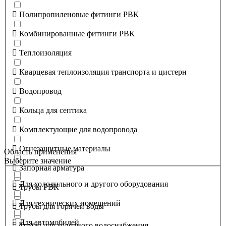
Полипропиленовые фитинги РВК
Комбинированные фитинги РВК
Теплоизоляция
Кварцевая теплоизоляция транспорта и цистерн
Водопровод
Кольца для септика
Комплектующие для водопровода
Огнезащитные материалы
Область применения
Выберите значение
Запорная арматура
Для холодильного и другого оборудования
Трубы РВК
Для технических помещений
Трубы для горячей воды
Для автомобилей
Трубы для холодного водоснабжения