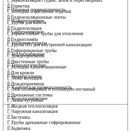
Звукоизоляция студий, залов и переговорных
Герметик
Пищевая промышленность
Колодцы и фасонные изделия
Гидроизоляционные ленты
Пожаротушение
Трубы для кабеля
Гидроизоляция
Сантехническое
Термостойкие трубы для отопления
Гидропломба
Тепловые пункты
Трубы ПП для внутренней канализации
Гофрированные трубы
Теплоснабжение
Дождеприемник
Двустенные трубы
Технологические
Колодцы канализационные
Для кровли
Универсальное
Люки колодцев
Дождеприемник
Химическая промышленность
Люк полимерный и полимерно-песчаный
Дренажные системы
Холодоснабжение
Люки чугунные
Жидкая теплоизоляция
Наружная канализация
Заглушка
Трубы дренажные гофрированные
Задвижка