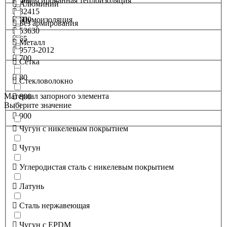
500
Фольгированная теплоизоляция
Алюминий
32415
600
Шумоизоляция
Без армирования
53630
65
Металл
9573-2012
700
Сетка
80
Стекловолокно
Материал запорного элемента
800
Выберите значение
900
Чугун с никелевым покрытием
Чугун
Углеродистая сталь с никелевым покрытием
Латунь
Сталь нержавеющая
Чугун с EPDM