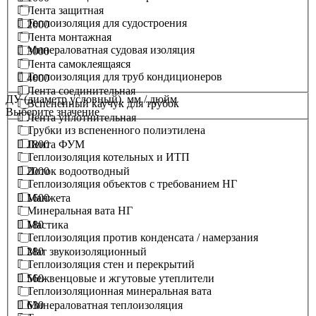
Лента защитная
Теплоизоляция для судостроения
2000
Лента монтажная
Минераловатная судовая изоляция
3000
Лента самоклеящаяся
Теплоизоляция для труб кондиционеров
4000
Лента соединительная
ДУ (диаметр условный). мм / дюйм
Вспененный каучук для трубок
Выберите значение
Лента уплотнительная
Трубки из вспененного полиэтилена
1800
Лента ФУМ
Теплоизоляция котельных и ИТП
2000
Лоток водоотводный
Теплоизоляция объектов с требованием НГ
1600
Манжета
Минеральная вата НГ
180
Мастика
Теплоизоляция против конденсата / намерзания
280
Мат звукоизоляционный
Теплоизоляция стен и перекрытий
560
Межвенцовые и жгутовые утеплители
Теплоизоляционная минеральная вата
630
Минераловатная теплоизоляция