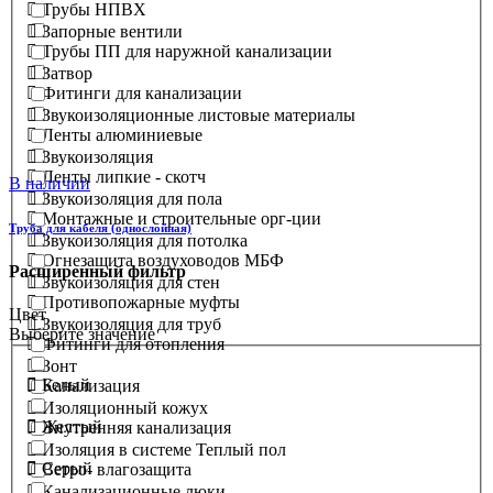
Трубы НПВХ
Запорные вентили
Трубы ПП для наружной канализации
Затвор
Фитинги для канализации
Звукоизоляционные листовые материалы
Ленты алюминиевые
Звукоизоляция
Ленты липкие - скотч
В наличии
Звукоизоляция для пола
Монтажные и строительные орг-ции
Труба для кабеля (однослойная)
Звукоизоляция для потолка
Огнезащита воздуховодов МБФ
Расширенный фильтр
Звукоизоляция для стен
Противопожарные муфты
Цвет
Звукоизоляция для труб
Выберите значение
Фитинги для отопления
Зонт
Белый
Канализация
Изоляционный кожух
Желтый
Внутренняя канализация
Изоляция в системе Теплый пол
Серый
Ветро- влагозащита
Канализационные люки