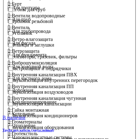
Бурт
Для тротуара
Сгоны для труб
Вентили водопроводные
Для труб
Тройник резьбовой
Вентиль
Для трубопровода
Угольник
Ветро-влагозащита
Для фасада
Фланцы и заглушки
Ветрозащита
Для фундамента
Элеваторы, грязевик, фильтры
Виброшумоизоляция
Для холодной воды
Застройщики и подрядчики
Внутренняя канализация ПВХ
Для частного дома
Звукоизоляция внутренних перегородок
Внутренняя канализация ПП
Дорожная
Звукоизоляция воздуховодов
Внутренняя канализация чугунная
Кондиционирование
Звукоизоляция канализации
Гайка монтажная
Котельные
Звукоизоляция кондиционеров
В наличии
Геоматериалы
Отопление
Звукоизоляция оборудования
Труба под кабель (двухслойная)
Геотекстиль
Пароконденсатные системы