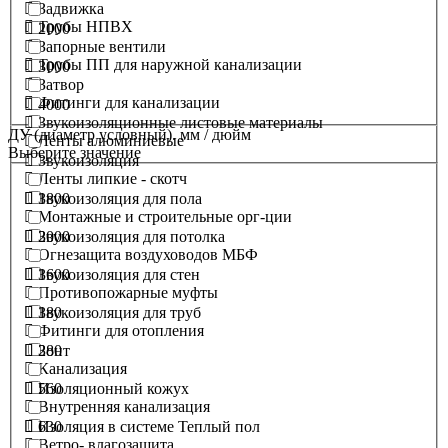
Задвижка
Трубы НПВХ
2000
Запорные вентили
Трубы ПП для наружной канализации
3000
Затвор
Фитинги для канализации
4000
Звукоизоляционные листовые материалы
ДУ (диаметр условный). мм / дюйм
Ленты алюминиевые
Выберите значение
Звукоизоляция
Ленты липкие - скотч
1800
Звукоизоляция для пола
Монтажные и строительные орг-ции
2000
Звукоизоляция для потолка
Огнезащита воздуховодов МБФ
1600
Звукоизоляция для стен
Противопожарные муфты
180
Звукоизоляция для труб
Фитинги для отопления
280
Зонт
Канализация
560
Изоляционный кожух
Внутренняя канализация
630
Изоляция в системе Теплый пол
Ветро- влагозащита