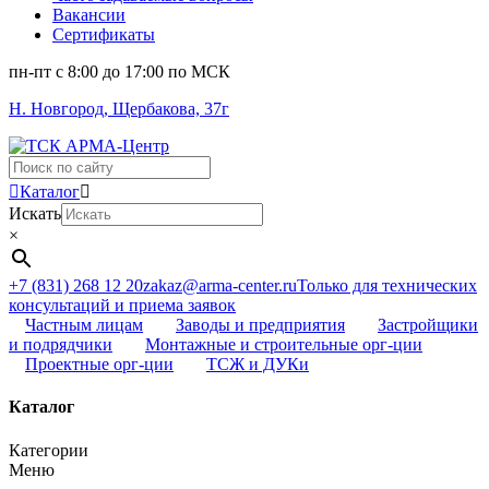
Вакансии
Сертификаты
пн-пт c 8:00 до 17:00 по МСК
Н. Новгород, Щербакова, 37г
Поиск
...
Каталог
Искать
×
+7 (831) 268 12 20
zakaz@arma-center.ru
Только для технических
консультаций и приема заявок
Частным лицам
Заводы и предприятия
Застройщики
и подрядчики
Монтажные и строительные орг-ции
Проектные орг-ции
ТСЖ и ДУКи
Каталог
Категории
Меню