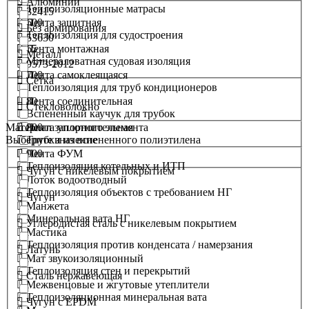
Алюминий
Теплоизоляционные матрасы
32415
600
Лента защитная
Без армирования
Теплоизоляция для судостроения
53630
65
Лента монтажная
Металл
Минераловатная судовая изоляция
9573-2012
700
Лента самоклеящаяся
Сетка
Теплоизоляция для труб кондиционеров
80
Лента соединительная
Стекловолокно
Вспененный каучук для трубок
Материал запорного элемента
800
Лента уплотнительная
Выберите значение
Трубки из вспененного полиэтилена
900
Лента ФУМ
Теплоизоляция котельных и ИТП
Чугун с никелевым покрытием
Лоток водоотводный
Теплоизоляция объектов с требованием НГ
Чугун
Манжета
Минеральная вата НГ
Углеродистая сталь с никелевым покрытием
Мастика
Теплоизоляция против конденсата / намерзания
Латунь
Мат звукоизоляционный
Теплоизоляция стен и перекрытий
Сталь нержавеющая
Межвенцовые и жгутовые утеплители
Теплоизоляционная минеральная вата
Чугун с EPDM