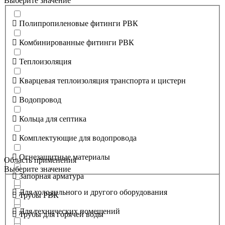
Выберите значение
Полипропиленовые фитинги РВК
Комбинированные фитинги РВК
Теплоизоляция
Кварцевая теплоизоляция транспорта и цистерн
Водопровод
Кольца для септика
Комплектующие для водопровода
Огнезащитные материалы
Область применения
Выберите значение
Запорная арматура
Для холодильного и другого оборудования
Трубы РВК
Для технических помещений
Трубы для горячей воды