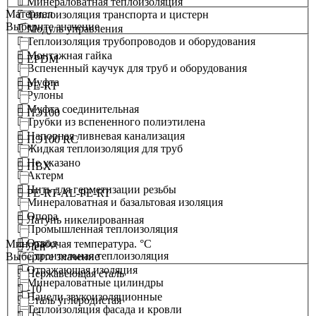
Минераловатная теплоизоляция
Материал
Теплоизоляция транспорта и цистерн
Выберите значение
Модуль управления
Теплоизоляция трубопроводов и оборудования
Монтажная гайка
EPDM
Вспененный каучук для труб и оборудования
Муфта
PE-RT
Рулоны
Муфта соединительная
ПЭ100
Трубки из вспененного полиэтилена
Напорная ливневая канализация
ПЭ100 RC
Жидкая теплоизоляция для труб
Не указано
ПВХ
Актерм
Нить для герметизации резьбы
PE-RT-AL-PE-RT
Минераловатная и базальтовая изоляция
Опора
Латунь никелированная
Промышленная теплоизоляция
Отвод
Мин. рабочая температура. °С
Лен
Строительная теплоизоляция
Выберите значение
Отражающая изоляция
Нержавеющая сталь
Минераловатные цилиндры
-10
Панели звукоизоляционные
Сталь углеродистая
Теплоизоляция фасада и кровли
-15