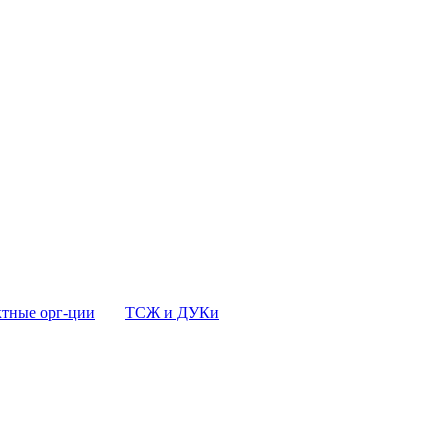
тные орг-ции
ТСЖ и ДУКи