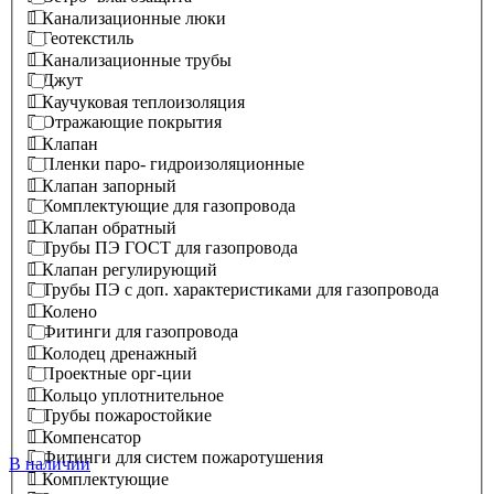
Канализационные люки
Геотекстиль
Канализационные трубы
Джут
Каучуковая теплоизоляция
Отражающие покрытия
Клапан
Пленки паро- гидроизоляционные
Клапан запорный
Комплектующие для газопровода
Клапан обратный
Трубы ПЭ ГОСТ для газопровода
Клапан регулирующий
Трубы ПЭ с доп. характеристиками для газопровода
Колено
Фитинги для газопровода
Колодец дренажный
Проектные орг-ции
Кольцо уплотнительное
Трубы пожаростойкие
Компенсатор
Фитинги для систем пожаротушения
В наличии
Комплектующие