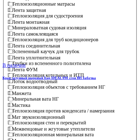
Теплоизоляционные матрасы
Лента защитная
Теплоизоляция для судостроения
Лента монтажная
Минераловатная судовая изоляция
Лента самоклеящаяся
Теплоизоляция для труб кондиционеров
Лента соединительная
Вспененный каучук для трубок
Лента уплотнительная
Трубки из вспененного полиэтилена
В наличии
Лента ФУМ
Теплоизоляция котельных и ИТП
Кран латунный шаровый Itap IDEAL 098 сгон ВН бабочка
Лоток водоотводный
Теплоизоляция объектов с требованием НГ
Манжета
Минеральная вата НГ
Мастика
Теплоизоляция против конденсата / намерзания
Мат звукоизоляционный
Теплоизоляция стен и перекрытий
Межвенцовые и жгутовые утеплители
Теплоизоляционная минеральная вата