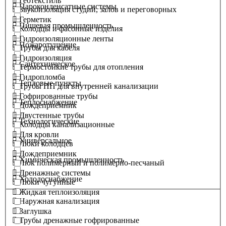
Геотекстиль
Пароконденсатные системы
Звукоизоляция студий, залов и переговорных
Герметик
Пищевая промышленность
Колодцы и фасонные изделия
Гидроизоляционные ленты
Пожаротушение
Трубы для кабеля
Гидроизоляция
Сантехническое
Термостойкие трубы для отопления
Гидропломба
Тепловые пункты
Трубы ПП для внутренней канализации
Гофрированные трубы
Теплоснабжение
Дождеприемник
Двустенные трубы
Технологические
Колодцы канализационные
Для кровли
Универсальное
Люки колодцев
Дождеприемник
Химическая промышленность
Люк полимерный и полимерно-песчаный
Дренажные системы
Холодоснабжение
Люки чугунные
Жидкая теплоизоляция
Наружная канализация
Заглушка
Трубы дренажные гофрированные