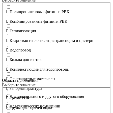
Выберите значение
Полипропиленовые фитинги РВК
Комбинированные фитинги РВК
Теплоизоляция
Кварцевая теплоизоляция транспорта и цистерн
Водопровод
Кольца для септика
Комплектующие для водопровода
Огнезащитные материалы
Область применения
Выберите значение
Запорная арматура
Для холодильного и другого оборудования
Трубы РВК
Для технических помещений
Трубы для горячей воды