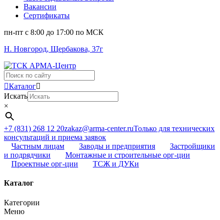
Вакансии
Сертификаты
пн-пт c 8:00 до 17:00 по МСК
Н. Новгород, Щербакова, 37г
Поиск
...
Каталог
Искать
×
+7 (831) 268 12 20
zakaz@arma-center.ru
Только для технических
консультаций и приема заявок
Частным лицам
Заводы и предприятия
Застройщики
и подрядчики
Монтажные и строительные орг-ции
Проектные орг-ции
ТСЖ и ДУКи
Каталог
Категории
Меню