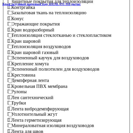
Защитные покрытия для теплоизоляции
Кран латунный шаровый Itap IDEAL 091 НВ рычаг
Контргайка
Базальтовая ткань на теплоизоляцию
Конус
Отражающие покрытия
Кран водоразборный
Теплоизоляция стеклотканью и стеклопластиком
Кран шаровой
Теплоизоляция воздуховодов
Кран шаровой газовый
Вспененный каучук для воздуховодов
Крепление хомута
Вспененный полиэтилен для воздуховодов
Крестовина
Демпферная лента
Кровельная ПВХ мембрана
Рулоны
Лен сантехнический
Трубки
Лента вибродемпфирующая
Уплотнительный жгут
Лента герметизирующая
Минераловатная изоляция воздуховодов
Лента для швов