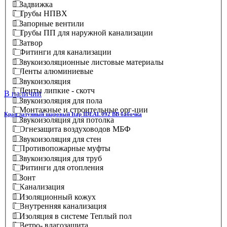
Задвижка
Трубы НПВХ
Запорные вентили
Трубы ПП для наружной канализации
Затвор
Фитинги для канализации
Звукоизоляционные листовые материалы
Ленты алюминиевые
Звукоизоляция
Ленты липкие - скотч
В наличии
Звукоизоляция для пола
Монтажные и строительные орг-ции
Кран латунный шаровый Itap IDEAL 092 ВВ бабочка
Звукоизоляция для потолка
Огнезащита воздуховодов МБФ
Звукоизоляция для стен
Противопожарные муфты
Звукоизоляция для труб
Фитинги для отопления
Зонт
Канализация
Изоляционный кожух
Внутренняя канализация
Изоляция в системе Теплый пол
Ветро- влагозащита