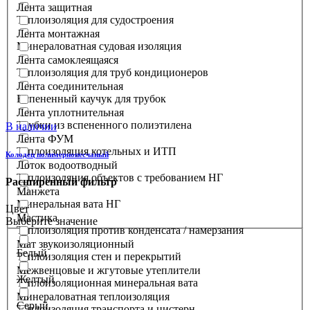
Лента защитная
Теплоизоляция для судостроения
Лента монтажная
Минераловатная судовая изоляция
Лента самоклеящаяся
Теплоизоляция для труб кондиционеров
Лента соединительная
Вспененный каучук для трубок
Лента уплотнительная
Трубки из вспененного полиэтилена
В наличии
Лента ФУМ
Теплоизоляция котельных и ИТП
Колодец полимернопесчаный
Лоток водоотводный
Теплоизоляция объектов с требованием НГ
Расширенный фильтр
Манжета
Минеральная вата НГ
Цвет
Мастика
Выберите значение
Теплоизоляция против конденсата / намерзания
Мат звукоизоляционный
Белый
Теплоизоляция стен и перекрытий
Межвенцовые и жгутовые утеплители
Желтый
Теплоизоляционная минеральная вата
Минераловатная теплоизоляция
Серый
Теплоизоляция транспорта и цистерн