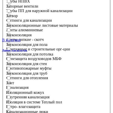
Трубы НПВХ
Запорные вентили
Трубы ПП для наружной канализации
Затвор
Фитинги для канализации
Звукоизоляционные листовые материалы
Ленты алюминиевые
Звукоизоляция
Ленты липкие - скотч
В наличии
Звукоизоляция для пола
Монтажные и строительные орг-ции
Днище для колодца
Звукоизоляция для потолка
Огнезащита воздуховодов МБФ
Звукоизоляция для стен
Противопожарные муфты
Звукоизоляция для труб
Фитинги для отопления
Зонт
Канализация
Изоляционный кожух
Внутренняя канализация
Изоляция в системе Теплый пол
Ветро- влагозащита
Канализационные люки