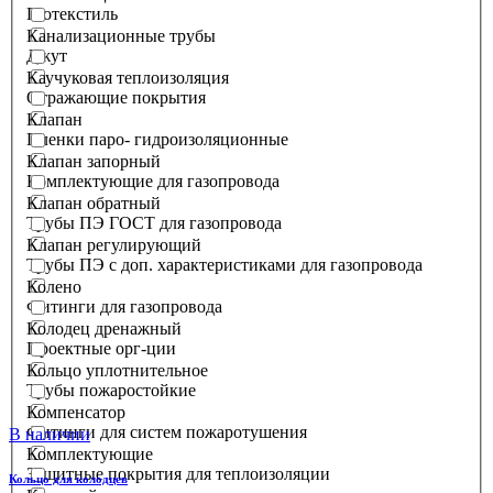
Геотекстиль
Канализационные трубы
Джут
Каучуковая теплоизоляция
Отражающие покрытия
Клапан
Пленки паро- гидроизоляционные
Клапан запорный
Комплектующие для газопровода
Клапан обратный
Трубы ПЭ ГОСТ для газопровода
Клапан регулирующий
Трубы ПЭ с доп. характеристиками для газопровода
Колено
Фитинги для газопровода
Колодец дренажный
Проектные орг-ции
Кольцо уплотнительное
Трубы пожаростойкие
Компенсатор
Фитинги для систем пожаротушения
В наличии
Комплектующие
Защитные покрытия для теплоизоляции
Кольцо для колодцев