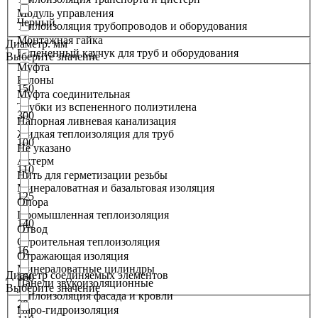
Модуль управления
Черный
Теплоизоляция трубопроводов и оборудования
Монтажная гайка
Диаметр. мм
Вспененный каучук для труб и оборудования
Выберите значение
Муфта
Рулоны
150
Муфта соединительная
Трубки из вспененного полиэтилена
300
Напорная ливневая канализация
Жидкая теплоизоляция для труб
100
Не указано
Актерм
110
Нить для герметизации резьбы
Минераловатная и базальтовая изоляция
125
Опора
Промышленная теплоизоляция
140
Отвод
Строительная теплоизоляция
16
Отражающая изоляция
Минераловатные цилиндры
Диаметр соединяемых элементов
160
Панели звукоизоляционные
Выберите значение
Теплоизоляция фасада и кровли
20
Паро-гидроизоляция