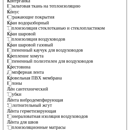
Контргайка
Базальтовая ткань на теплоизоляцию
Конус
Отражающие покрытия
Кран водоразборный
Теплоизоляция стеклотканью и стеклопластиком
Кран шаровой
Теплоизоляция воздуховодов
Кран шаровой газовый
Вспененный каучук для воздуховодов
Крепление хомута
Вспененный полиэтилен для воздуховодов
Крестовина
Демпферная лента
Кровельная ПВХ мембрана
Рулоны
Лен сантехнический
Трубки
Лента вибродемпфирующая
Уплотнительный жгут
Лента герметизирующая
Минераловатная изоляция воздуховодов
Лента для швов
Теплоизоляционные матрасы