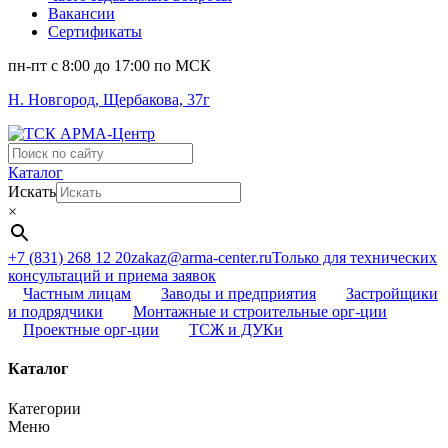
Вакансии
Сертификаты
пн-пт c 8:00 до 17:00 по МСК
Н. Новгород, Щербакова, 37г
Поиск
...
Каталог
Искать
×
+7 (831) 268 12 20
zakaz@arma-center.ru
Только для технических
консультаций и приема заявок
Частным лицам
Заводы и предприятия
Застройщики
и подрядчики
Монтажные и строительные орг-ции
Проектные орг-ции
ТСЖ и ДУКи
Каталог
Категории
Меню