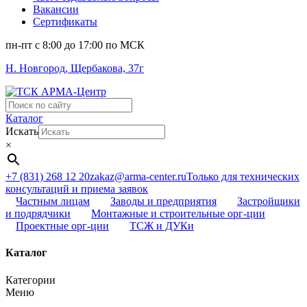
Вакансии
Сертификаты
пн-пт c 8:00 до 17:00 по МСК
Н. Новгород, Щербакова, 37г
Поиск
...
Каталог
Искать
×
+7 (831) 268 12 20
zakaz@arma-center.ru
Только для технических
консультаций и приема заявок
Частным лицам
Заводы и предприятия
Застройщики
и подрядчики
Монтажные и строительные орг-ции
Проектные орг-ции
ТСЖ и ДУКи
Каталог
Категории
Меню