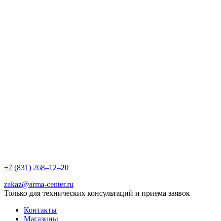
+
7
(
8
3
1
)
2
6
8
–
1
2
–
20
zakaz@arma-center.ru
Только для технических консультаций и приема заявок
Контакты
Магазины