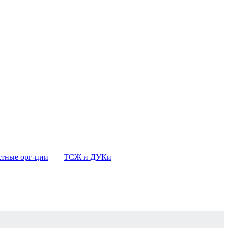
тные орг-ции
ТСЖ и ДУКи