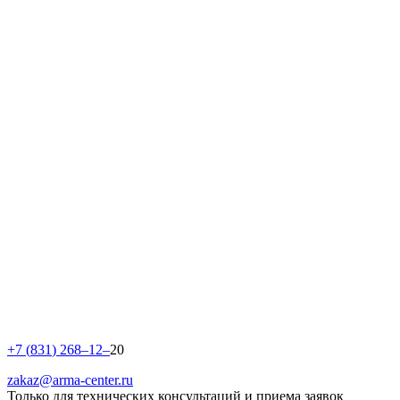
+
7
(
8
3
1
)
2
6
8
–
1
2
–
20
zakaz@arma-center.ru
Только для технических консультаций и приема заявок