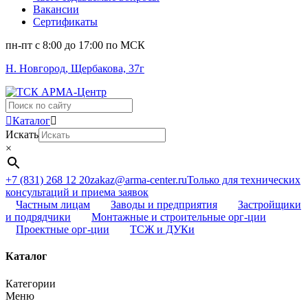
Вакансии
Сертификаты
пн-пт c 8:00 до 17:00 по МСК
Н. Новгород, Щербакова, 37г
Поиск
...
Каталог
Искать
×
+7 (831) 268 12 20
zakaz@arma-center.ru
Только для технических
консультаций и приема заявок
Частным лицам
Заводы и предприятия
Застройщики
и подрядчики
Монтажные и строительные орг-ции
Проектные орг-ции
ТСЖ и ДУКи
Каталог
Категории
Меню