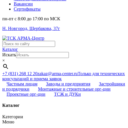
Вакансии
Сертификаты
пн-пт c 8:00 до 17:00 по МСК
Н. Новгород, Щербакова, 37г
Поиск
...
Каталог
Искать
×
+7 (831) 268 12 20
zakaz@arma-center.ru
Только для технических
консультаций и приема заявок
Частным лицам
Заводы и предприятия
Застройщики
и подрядчики
Монтажные и строительные орг-ции
Проектные орг-ции
ТСЖ и ДУКи
Каталог
Категории
Меню