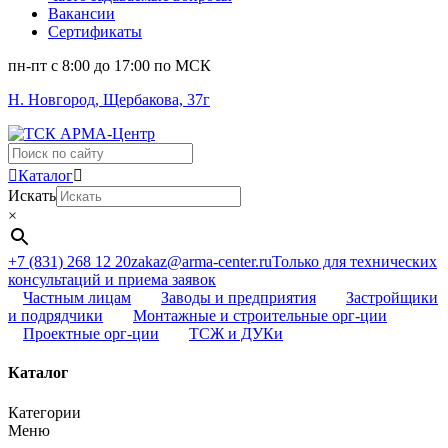
Вакансии
Сертификаты
пн-пт c 8:00 до 17:00 по МСК
Н. Новгород, Щербакова, 37г
Поиск
...
Каталог
Искать
×
+7 (831) 268 12 20
zakaz@arma-center.ru
Только для технических
консультаций и приема заявок
Частным лицам
Заводы и предприятия
Застройщики
и подрядчики
Монтажные и строительные орг-ции
Проектные орг-ции
ТСЖ и ДУКи
Каталог
Категории
Меню