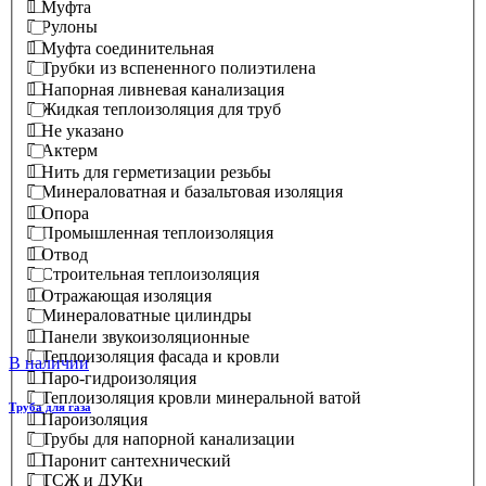
Муфта
Рулоны
Муфта соединительная
Трубки из вспененного полиэтилена
Напорная ливневая канализация
Жидкая теплоизоляция для труб
Не указано
Актерм
Нить для герметизации резьбы
Минераловатная и базальтовая изоляция
Опора
Промышленная теплоизоляция
Отвод
Строительная теплоизоляция
Отражающая изоляция
Минераловатные цилиндры
Панели звукоизоляционные
Теплоизоляция фасада и кровли
В наличии
Паро-гидроизоляция
Теплоизоляция кровли минеральной ватой
Труба для газа
Пароизоляция
Трубы для напорной канализации
Паронит сантехнический
ТСЖ и ДУКи