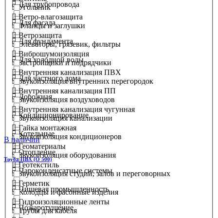
Для трубопровода
Угольник
Ветро-влагозащита
Для фасада
Фланцы и заглушки
Ветрозащита
Для фундамента
Элеваторы, грязевик, фильтры
Виброшумоизоляция
Для холодной воды
Застройщики и подрядчики
Внутренняя канализация ПВХ
Для частного дома
Звукоизоляция внутренних перегородок
Внутренняя канализация ПП
Дорожная
Звукоизоляция воздуховодов
Внутренняя канализация чугунная
Кондиционирование
Звукоизоляция канализации
Гайка монтажная
Котельные
Звукоизоляция кондиционеров
В наличии
Геоматериалы
Отопление
Звукоизоляция оборудования
Труба ПВХ (О 500)
Геотекстиль
Пароконденсатные системы
Звукоизоляция студий, залов и переговорных
Герметик
Пищевая промышленность
Колодцы и фасонные изделия
Гидроизоляционные ленты
Пожаротушение
Трубы для кабеля