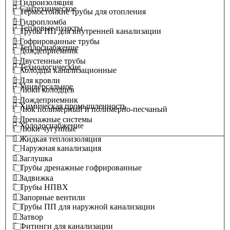
Гидроизоляция
Сантехническое
Термостойкие трубы для отопления
Гидропломба
Тепловые пункты
Трубы ПП для внутренней канализации
Гофрированные трубы
Теплоснабжение
Дождеприемник
Двустенные трубы
Технологические
Колодцы канализационные
Для кровли
Универсальное
Люки колодцев
Дождеприемник
Химическая промышленность
Люк полимерный и полимерно-песчаный
Дренажные системы
Холодоснабжение
Люки чугунные
Жидкая теплоизоляция
Наружная канализация
Заглушка
Трубы дренажные гофрированные
Задвижка
Трубы НПВХ
Запорные вентили
Трубы ПП для наружной канализации
Затвор
Фитинги для канализации