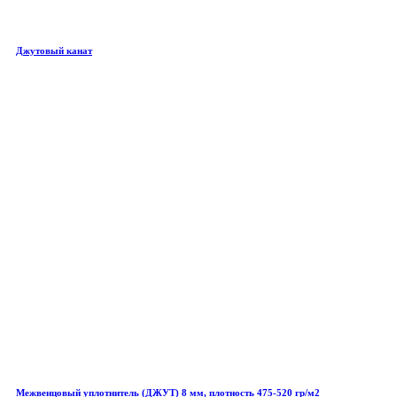
Джутовый канат
Межвенцовый уплотнитель (ДЖУТ) 8 мм, плотность 475-520 гр/м2