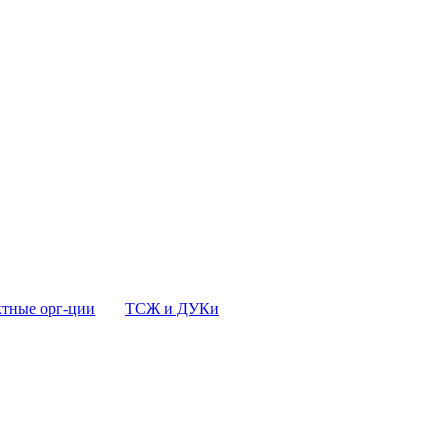
тные орг-ции
ТСЖ и ДУКи