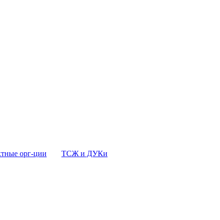
тные орг-ции
ТСЖ и ДУКи