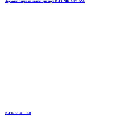
Звукоизоляция канализации труб K-FONIK ZIP CASE
K-FIRE COLLAR