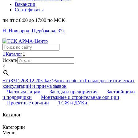
Вакансии
Сертификаты
пн-пт c 8:00 до 17:00 по МСК
Н. Новгород, Щербакова, 37г
Поиск
...
Каталог
Искать
×
+7 (831) 268 12 20
zakaz@arma-center.ru
Только для технических
консультаций и приема заявок
Частным лицам
Заводы и предприятия
Застройщики
и подрядчики
Монтажные и строительные орг-ции
Проектные орг-ции
ТСЖ и ДУКи
Каталог
Категории
Меню