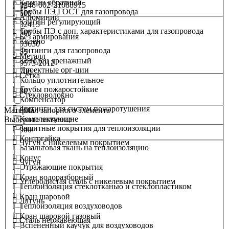
Клапан обратный
2248-002-21088915
95
Трубы ПЭ ГОСТ для газопровода
500
Алюминий
Клапан регулирующий
32415
Трубы ПЭ с доп. характеристиками для газопровода
600
Без армирования
Колено
53630
Фитинги для газопровода
65
Металл
Колодец дренажный
9573-2012
Проектные орг-ции
700
Сетка
Кольцо уплотнительное
Трубы пожаростойкие
80
Стекловолокно
Компенсатор
Фитинги для систем пожаротушения
Материал запорного элемента
800
Комплектующие
Выберите значение
Защитные покрытия для теплоизоляции
900
Контргайка
Чугун с никелевым покрытием
Базальтовая ткань на теплоизоляцию
Конус
Чугун
Отражающие покрытия
Кран водоразборный
Углеродистая сталь с никелевым покрытием
Теплоизоляция стеклотканью и стеклопластиком
Кран шаровой
Латунь
Теплоизоляция воздуховодов
Кран шаровой газовый
Сталь нержавеющая
Вспененный каучук для воздуховодов