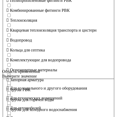
Полипропиленовые фитинги РВК
Комбинированные фитинги РВК
Теплоизоляция
Кварцевая теплоизоляция транспорта и цистерн
Водопровод
Кольца для септика
Комплектующие для водопровода
Огнезащитные материалы
Область применения
Выберите значение
Запорная арматура
Для холодильного и другого оборудования
Трубы РВК
Для технических помещений
Трубы для горячей воды
Для автомобилей
Трубы для холодного водоснабжения