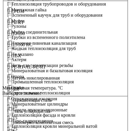
Теплоизоляция трубопроводов и оборудования
Монтажная гайка
EPDM
Вспененный каучук для труб и оборудования
Муфта
PE-RT
Рулоны
Муфта соединительная
ПЭ100
Трубки из вспененного полиэтилена
Напорная ливневая канализация
ПЭ100 RC
Жидкая теплоизоляция для труб
Не указано
ПВХ
Актерм
Нить для герметизации резьбы
PE-RT-AL-PE-RT
Минераловатная и базальтовая изоляция
Опора
Латунь никелированная
Промышленная теплоизоляция
Отвод
Мин. рабочая температура. °С
Лен
Строительная теплоизоляция
Выберите значение
Отражающая изоляция
Нержавеющая сталь
Минераловатные цилиндры
-10
Панели звукоизоляционные
Сталь углеродистая
Теплоизоляция фасада и кровли
-15
Паро-гидроизоляция
Полимерно-композитная смесь
Теплоизоляция кровли минеральной ватой
-25