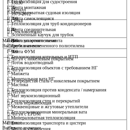
Теплоизоляция для судостроения
53630
65
Лента монтажная
Металл
Минераловатная судовая изоляция
9573-2012
700
Лента самоклеящаяся
Сетка
Теплоизоляция для труб кондиционеров
80
Лента соединительная
Стекловолокно
Вспененный каучук для трубок
Материал запорного элемента
800
Лента уплотнительная
Выберите значение
Трубки из вспененного полиэтилена
900
Лента ФУМ
Теплоизоляция котельных и ИТП
Чугун с никелевым покрытием
Лоток водоотводный
Теплоизоляция объектов с требованием НГ
Чугун
Манжета
Минеральная вата НГ
Углеродистая сталь с никелевым покрытием
Мастика
Теплоизоляция против конденсата / намерзания
Латунь
Мат звукоизоляционный
Теплоизоляция стен и перекрытий
Сталь нержавеющая
Межвенцовые и жгутовые утеплители
Теплоизоляционная минеральная вата
Чугун с EPDM
Минераловатная теплоизоляция
Материал
Теплоизоляция транспорта и цистерн
Выберите значение
Модуль управления