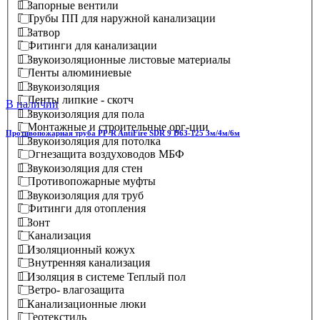
Запорные вентили
Трубы ПП для наружной канализации
Затвор
Фитинги для канализации
Звукоизоляционные листовые материалы
Ленты алюминиевые
Звукоизоляция
Ленты липкие - скотч
В наличии
Звукоизоляция для пола
Монтажные и строительные орг-ции
Противопожарная труба PP-R AntiFire SDR 9 D63-125 3м/4м/6м
Звукоизоляция для потолка
Огнезащита воздуховодов МБФ
Звукоизоляция для стен
Противопожарные муфты
Звукоизоляция для труб
Фитинги для отопления
Зонт
Канализация
Изоляционный кожух
Внутренняя канализация
Изоляция в системе Теплый пол
Ветро- влагозащита
Канализационные люки
Геотекстиль