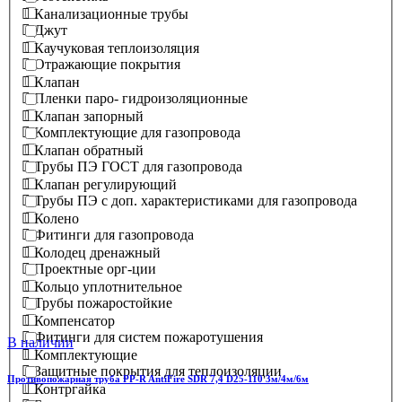
Канализационные трубы
Джут
Каучуковая теплоизоляция
Отражающие покрытия
Клапан
Пленки паро- гидроизоляционные
Клапан запорный
Комплектующие для газопровода
Клапан обратный
Трубы ПЭ ГОСТ для газопровода
Клапан регулирующий
Трубы ПЭ с доп. характеристиками для газопровода
Колено
Фитинги для газопровода
Колодец дренажный
Проектные орг-ции
Кольцо уплотнительное
Трубы пожаростойкие
Компенсатор
Фитинги для систем пожаротушения
В наличии
Комплектующие
Защитные покрытия для теплоизоляции
Противопожарная труба PP-R AntiFire SDR 7,4 D25-110 3м/4м/6м
Контргайка