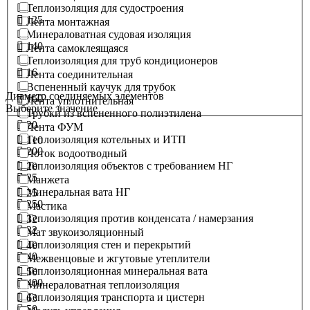
Теплоизоляция для судостроения
125
Лента монтажная
Минераловатная судовая изоляция
140
Лента самоклеящаяся
Теплоизоляция для труб кондиционеров
16
Лента соединительная
Вспененный каучук для трубок
Диаметр соединяемых элементов
160
Лента уплотнительная
Выберите значение
Трубки из вспененного полиэтилена
20
Лента ФУМ
Теплоизоляция котельных и ИТП
110
200
Лоток водоотводный
Теплоизоляция объектов с требованием НГ
20
25
Манжета
Минеральная вата НГ
25
250
Мастика
Теплоизоляция против конденсата / намерзания
32
32
Мат звукоизоляционный
Теплоизоляция стен и перекрытий
40
40
Межвенцовые и жгутовые утеплители
Теплоизоляционная минеральная вата
50
400
Минераловатная теплоизоляция
Теплоизоляция транспорта и цистерн
63
50