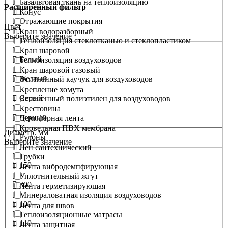
Базальтовая ткань на теплоизоляцию
Расширенный фильтр
Конус
Отражающие покрытия
Цвет
Кран водоразборный
Выберите значение
Теплоизоляция стеклотканью и стеклопластиком
Кран шаровой
Белый
Теплоизоляция воздуховодов
Кран шаровой газовый
Желтый
Вспененный каучук для воздуховодов
Крепление хомута
Серый
Вспененный полиэтилен для воздуховодов
Крестовина
Черный
Демпферная лента
Кровельная ПВХ мембрана
Диаметр. мм
Рулоны
Выберите значение
Лен сантехнический
Трубки
150
Лента вибродемпфирующая
Уплотнительный жгут
300
Лента герметизирующая
Минераловатная изоляция воздуховодов
100
Лента для швов
Теплоизоляционные матрасы
110
Лента защитная