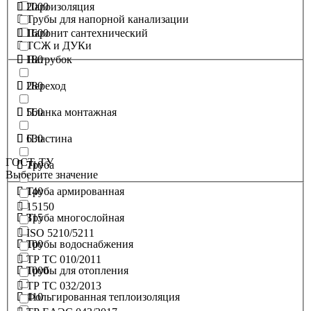
2000
Пароизоляция
Трубы для напорной канализации
1600
Паронит сантехнический
ТСЖ и ДУКи
180
Патрубок
280
Переход
560
Планка монтажная
630
Пластина
ГОСТ, ТУ
710
Труба
Выберите значение
140
Труба армированная
15150
315
Труба многослойная
ISO 5210/5211
100
Трубы водоснабжения
ТР ТС 010/2011
1000
Трубы для отопления
ТР ТС 032/2013
110
Фольгированная теплоизоляция