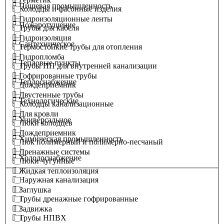
Пищевая промышленность
Колодцы и фасонные изделия
Гидроизоляционные ленты
Пожаротушение
Трубы для кабеля
Гидроизоляция
Сантехническое
Термостойкие трубы для отопления
Гидропломба
Тепловые пункты
Трубы ПП для внутренней канализации
Гофрированные трубы
Теплоснабжение
Дождеприемник
Двустенные трубы
Технологические
Колодцы канализационные
Для кровли
Универсальное
Люки колодцев
Дождеприемник
Химическая промышленность
Люк полимерный и полимерно-песчаный
Дренажные системы
Холодоснабжение
Люки чугунные
Жидкая теплоизоляция
Наружная канализация
Заглушка
Трубы дренажные гофрированные
Задвижка
Трубы НПВХ