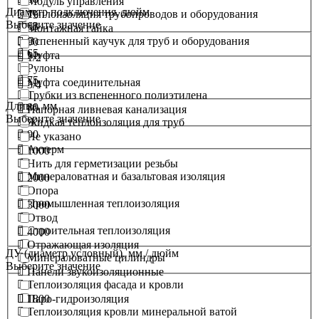
Модуль управления
Диаметр подключения. дюйм
Теплоизоляция трубопроводов и оборудования
75
Выберите значение
63
Монтажная гайка
Вспененный каучук для труб и оборудования
90
65
Муфта
1/2
Рулоны
75
Муфта соединительная
3/4
Трубки из вспененного полиэтилена
Длина. мм
80
Напорная ливневая канализация
Выберите значение
Жидкая теплоизоляция для труб
90
Не указано
Актерм
1000
Нить для герметизации резьбы
Минераловатная и базальтовая изоляция
2000
Опора
Промышленная теплоизоляция
3000
Отвод
Строительная теплоизоляция
4000
Отражающая изоляция
ДУ (диаметр условный). мм / дюйм
Минераловатные цилиндры
Выберите значение
Панели звукоизоляционные
Теплоизоляция фасада и кровли
1800
Паро-гидроизоляция
Теплоизоляция кровли минеральной ватой