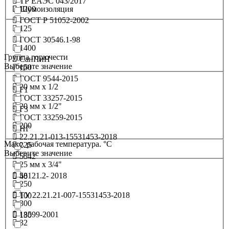
ТР ЕАЭС 043/2017
1200
Шумоизоляция
ГОСТ Р 51052-2002
125
ГОСТ 30546.1-98
1400
Группа горючести
СанПиН
Выберите значение
150
ГОСТ 9544-2015
20 мм х 1/2
Г1
ГОСТ 33257-2015
20 мм х 1/2"
Г3
ГОСТ 33259-2015
200
НГ
22.21.21-013-15531453-2018
Макс. рабочая температура. °C
225
Выберите значение
5542
25 мм x 3/4"
58121.2- 2018
40
250
ТУ 22.21.21-007-15531453-2018
100
300
18599-2001
130
32