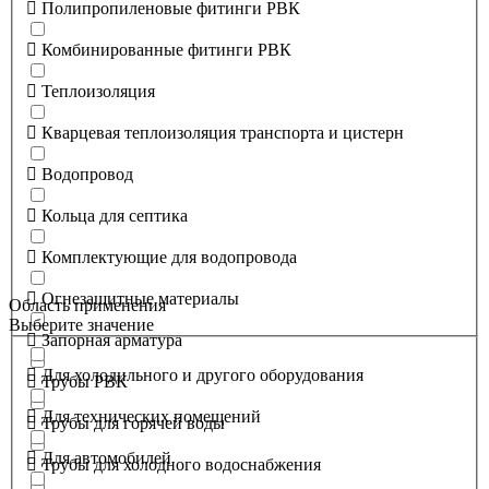
Полипропиленовые фитинги РВК
Комбинированные фитинги РВК
Теплоизоляция
Кварцевая теплоизоляция транспорта и цистерн
Водопровод
Кольца для септика
Комплектующие для водопровода
Огнезащитные материалы
Область применения
Выберите значение
Запорная арматура
Для холодильного и другого оборудования
Трубы РВК
Для технических помещений
Трубы для горячей воды
Для автомобилей
Трубы для холодного водоснабжения