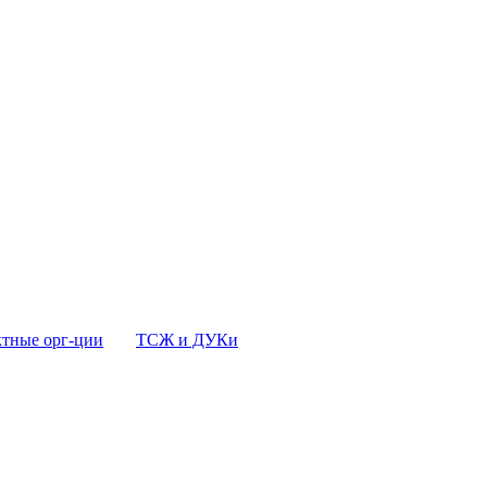
тные орг-ции
ТСЖ и ДУКи