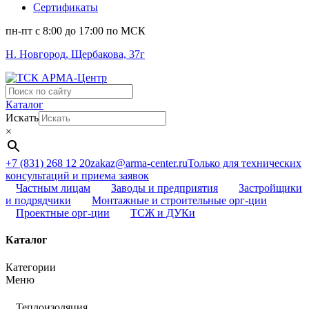
Сертификаты
пн-пт c 8:00 до 17:00 по МСК
Н. Новгород, Щербакова, 37г
Поиск
...
Каталог
Искать
×
+7 (831) 268 12 20
zakaz@arma-center.ru
Только для технических
консультаций и приема заявок
Частным лицам
Заводы и предприятия
Застройщики
и подрядчики
Монтажные и строительные орг-ции
Проектные орг-ции
ТСЖ и ДУКи
Каталог
Категории
Меню
Теплоизоляция