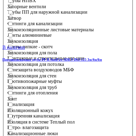
Трубы НПВХ
Запорные вентили
Трубы ПП для наружной канализации
Затвор
Фитинги для канализации
Звукоизоляционные листовые материалы
Ленты алюминиевые
Звукоизоляция
Ленты липкие - скотч
В наличии
Звукоизоляция для пола
Монтажные и строительные орг-ции
Противопожарная труба PP-R AntiFire SDR 9 D63-125 3м/4м/6м
Звукоизоляция для потолка
Огнезащита воздуховодов МБФ
Звукоизоляция для стен
Противопожарные муфты
Звукоизоляция для труб
Фитинги для отопления
Зонт
Канализация
Изоляционный кожух
Внутренняя канализация
Изоляция в системе Теплый пол
Ветро- влагозащита
Канализационные люки