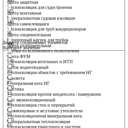
110
Лента защитная
Теплоизоляция для судостроения
125
Лента монтажная
Минераловатная судовая изоляция
140
Лента самоклеящаяся
Теплоизоляция для труб кондиционеров
16
Лента соединительная
Вспененный каучук для трубок
Диаметр соединяемых элементов
160
Лента уплотнительная
Выберите значение
Трубки из вспененного полиэтилена
20
Лента ФУМ
110
Теплоизоляция котельных и ИТП
200
Лоток водоотводный
20
Теплоизоляция объектов с требованием НГ
25
Манжета
25
Минеральная вата НГ
250
Мастика
32
Теплоизоляция против конденсата / намерзания
32
Мат звукоизоляционный
40
Теплоизоляция стен и перекрытий
40
Межвенцовые и жгутовые утеплители
50
Теплоизоляционная минеральная вата
400
Минераловатная теплоизоляция
63
Теплоизоляция транспорта и цистерн