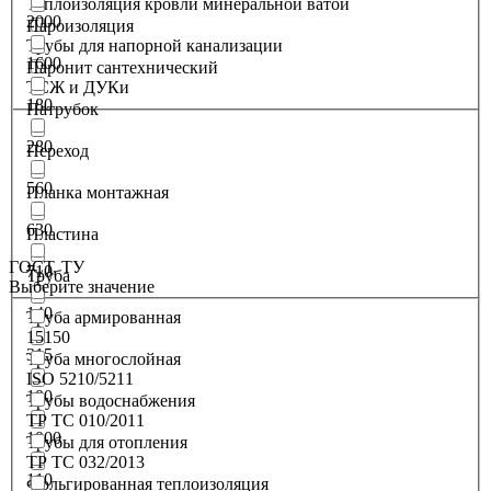
Теплоизоляция кровли минеральной ватой
2000
Пароизоляция
Трубы для напорной канализации
1600
Паронит сантехнический
ТСЖ и ДУКи
180
Патрубок
280
Переход
560
Планка монтажная
630
Пластина
ГОСТ, ТУ
710
Труба
Выберите значение
140
Труба армированная
15150
315
Труба многослойная
ISO 5210/5211
100
Трубы водоснабжения
ТР ТС 010/2011
1000
Трубы для отопления
ТР ТС 032/2013
110
Фольгированная теплоизоляция