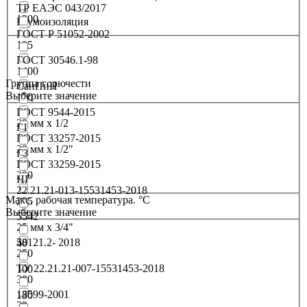
ТР ЕАЭС 043/2017
1200
Шумоизоляция
ГОСТ Р 51052-2002
125
ГОСТ 30546.1-98
1400
Группа горючести
СанПиН
Выберите значение
150
ГОСТ 9544-2015
20 мм х 1/2
Г1
ГОСТ 33257-2015
20 мм х 1/2"
Г3
ГОСТ 33259-2015
200
НГ
22.21.21-013-15531453-2018
Макс. рабочая температура. °C
225
Выберите значение
5542
25 мм x 3/4"
58121.2- 2018
40
250
ТУ 22.21.21-007-15531453-2018
100
300
18599-2001
130
32