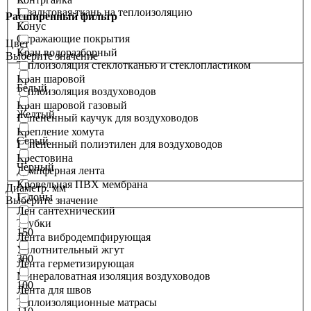
Базальтовая ткань на теплоизоляцию
Расширенный фильтр
Конус
Отражающие покрытия
Цвет
Кран водоразборный
Выберите значение
Теплоизоляция стеклотканью и стеклопластиком
Кран шаровой
Белый
Теплоизоляция воздуховодов
Кран шаровой газовый
Желтый
Вспененный каучук для воздуховодов
Крепление хомута
Серый
Вспененный полиэтилен для воздуховодов
Крестовина
Черный
Демпферная лента
Кровельная ПВХ мембрана
Диаметр. мм
Рулоны
Выберите значение
Лен сантехнический
Трубки
150
Лента вибродемпфирующая
Уплотнительный жгут
300
Лента герметизирующая
Минераловатная изоляция воздуховодов
100
Лента для швов
Теплоизоляционные матрасы