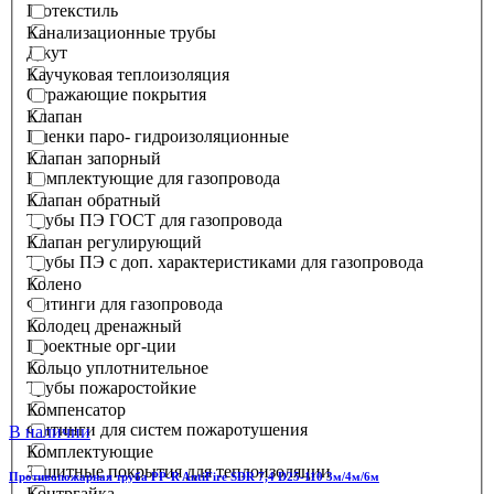
Геотекстиль
Канализационные трубы
Джут
Каучуковая теплоизоляция
Отражающие покрытия
Клапан
Пленки паро- гидроизоляционные
Клапан запорный
Комплектующие для газопровода
Клапан обратный
Трубы ПЭ ГОСТ для газопровода
Клапан регулирующий
Трубы ПЭ с доп. характеристиками для газопровода
Колено
Фитинги для газопровода
Колодец дренажный
Проектные орг-ции
Кольцо уплотнительное
Трубы пожаростойкие
Компенсатор
Фитинги для систем пожаротушения
В наличии
Комплектующие
Защитные покрытия для теплоизоляции
Противопожарная труба PP-R AntiFire SDR 7,4 D25-110 3м/4м/6м
Контргайка