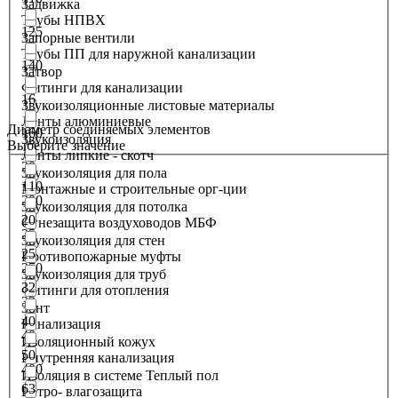
Задвижка
Трубы НПВХ
125
Запорные вентили
Трубы ПП для наружной канализации
140
Затвор
Фитинги для канализации
16
Звукоизоляционные листовые материалы
Ленты алюминиевые
Диаметр соединяемых элементов
160
Звукоизоляция
Выберите значение
Ленты липкие - скотч
20
Звукоизоляция для пола
110
Монтажные и строительные орг-ции
200
Звукоизоляция для потолка
20
Огнезащита воздуховодов МБФ
25
Звукоизоляция для стен
25
Противопожарные муфты
250
Звукоизоляция для труб
32
Фитинги для отопления
32
Зонт
40
Канализация
40
Изоляционный кожух
50
Внутренняя канализация
400
Изоляция в системе Теплый пол
63
Ветро- влагозащита