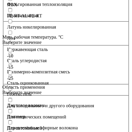
Фольгированная теплоизоляция
ПВХ
Шумоизоляция
PE-RT-AL-PE-RT
Латунь никелированная
Мин. рабочая температура. °С
Лен
Выберите значение
Нержавеющая сталь
-10
Сталь углеродистая
-15
Полимерно-композитная смесь
-25
Сталь оцинкованная
Область применения
Выберите значение
Геотекстиль
Джутовое волокно
Для холодильного и другого оборудования
Полимер
Для технических помещений
Переплетённые эфирные волокона
Для автомобилей