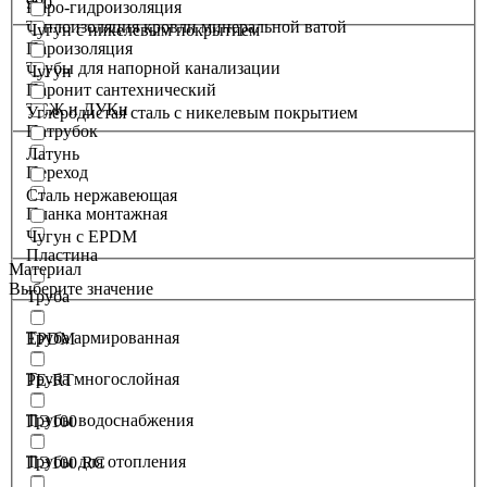
900
Паро-гидроизоляция
Теплоизоляция кровли минеральной ватой
Чугун с никелевым покрытием
Пароизоляция
Трубы для напорной канализации
Чугун
Паронит сантехнический
ТСЖ и ДУКи
Углеродистая сталь с никелевым покрытием
Патрубок
Латунь
Переход
Сталь нержавеющая
Планка монтажная
Чугун с EPDM
Пластина
Материал
Выберите значение
Труба
Труба армированная
EPDM
Труба многослойная
PE-RT
Трубы водоснабжения
ПЭ100
Трубы для отопления
ПЭ100 RC