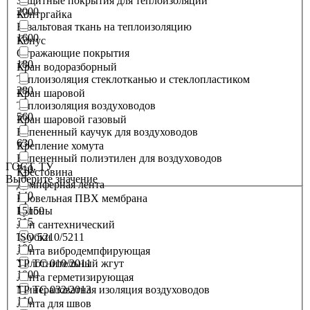
Защитные покрытия для теплоизоляции
2000
Контргайка
Базальтовая ткань на теплоизоляцию
1600
Конус
Отражающие покрытия
180
Кран водоразборный
Теплоизоляция стеклотканью и стеклопластиком
280
Кран шаровой
Теплоизоляция воздуховодов
560
Кран шаровой газовый
Вспененный каучук для воздуховодов
630
Крепление хомута
Вспененный полиэтилен для воздуховодов
ГОСТ, ТУ
710
Крестовина
Выберите значение
Демпферная лента
140
Кровельная ПВХ мембрана
15150
Рулоны
315
Лен сантехнический
ISO 5210/5211
Трубки
100
Лента вибродемпфирующая
ТР ТС 010/2011
Уплотнительный жгут
1000
Лента герметизирующая
ТР ТС 032/2013
Минераловатная изоляция воздуховодов
110
Лента для швов