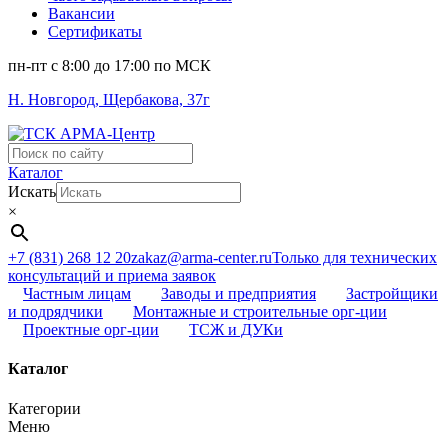
Вакансии
Сертификаты
пн-пт c 8:00 до 17:00 по МСК
Н. Новгород, Щербакова, 37г
Поиск
...
Каталог
Искать
×
+7 (831) 268 12 20
zakaz@arma-center.ru
Только для технических
консультаций и приема заявок
Частным лицам
Заводы и предприятия
Застройщики
и подрядчики
Монтажные и строительные орг-ции
Проектные орг-ции
ТСЖ и ДУКи
Каталог
Категории
Меню