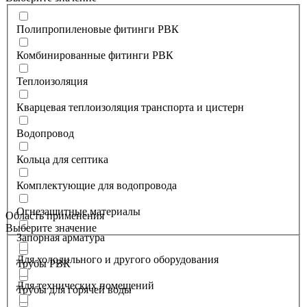
Полипропиленовые фитинги РВК
Комбинированные фитинги РВК
Теплоизоляция
Кварцевая теплоизоляция транспорта и цистерн
Водопровод
Кольца для септика
Комплектующие для водопровода
Огнезащитные материалы
Область применения
Выберите значение
Запорная арматура
Для холодильного и другого оборудования
Трубы РВК
Для технических помещений
Трубы для горячей воды