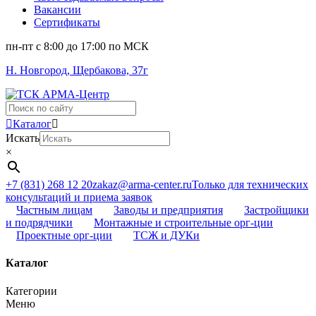
Вакансии
Сертификаты
пн-пт c 8:00 до 17:00 по МСК
Н. Новгород, Щербакова, 37г
Поиск
...
Каталог
Искать
×
+7 (831) 268 12 20
zakaz@arma-center.ru
Только для технических
консультаций и приема заявок
Частным лицам
Заводы и предприятия
Застройщики
и подрядчики
Монтажные и строительные орг-ции
Проектные орг-ции
ТСЖ и ДУКи
Каталог
Категории
Меню