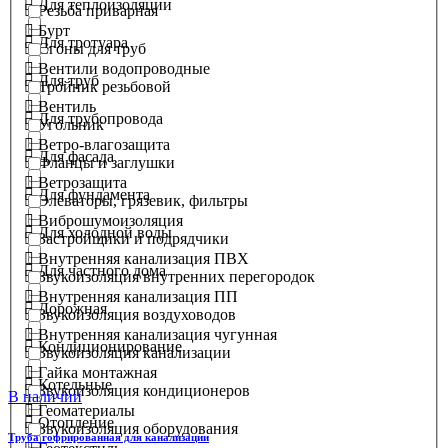
Для теплоизоляции
Резьба приварная
Бурт
Для тротуара
Сгоны для труб
Вентили водопроводные
Для труб
Тройник резьбовой
Вентиль
Для трубопровода
Угольник
Ветро-влагозащита
Для фасада
Фланцы и заглушки
Ветрозащита
Для фундамента
Элеваторы, грязевик, фильтры
Виброшумоизоляция
Для холодной воды
Застройщики и подрядчики
Внутренняя канализация ПВХ
Для частного дома
Звукоизоляция внутренних перегородок
Внутренняя канализация ПП
Дорожная
Звукоизоляция воздуховодов
Внутренняя канализация чугунная
Кондиционирование
Звукоизоляция канализации
Гайка монтажная
Котельные
Звукоизоляция кондиционеров
В наличии
Геоматериалы
Отопление
Звукоизоляция оборудования
Труба гофрированная для канализации