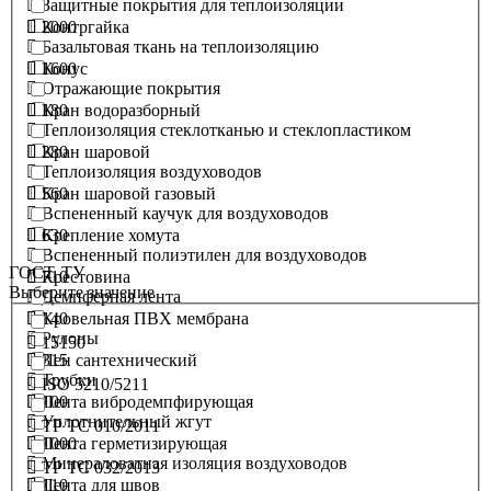
Защитные покрытия для теплоизоляции
2000
Контргайка
Базальтовая ткань на теплоизоляцию
1600
Конус
Отражающие покрытия
180
Кран водоразборный
Теплоизоляция стеклотканью и стеклопластиком
280
Кран шаровой
Теплоизоляция воздуховодов
560
Кран шаровой газовый
Вспененный каучук для воздуховодов
630
Крепление хомута
Вспененный полиэтилен для воздуховодов
ГОСТ, ТУ
710
Крестовина
Выберите значение
Демпферная лента
140
Кровельная ПВХ мембрана
Рулоны
15150
315
Лен сантехнический
Трубки
ISO 5210/5211
100
Лента вибродемпфирующая
Уплотнительный жгут
ТР ТС 010/2011
1000
Лента герметизирующая
Минераловатная изоляция воздуховодов
ТР ТС 032/2013
110
Лента для швов