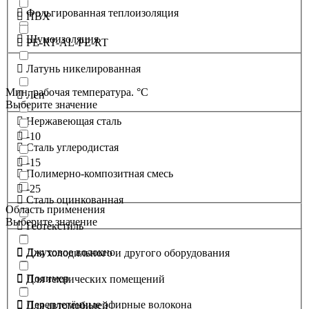
Фольгированная теплоизоляция
ПВХ
Шумоизоляция
PE-RT-AL-PE-RT
Латунь никелированная
Мин. рабочая температура. °С
Лен
Выберите значение
Нержавеющая сталь
-10
Сталь углеродистая
-15
Полимерно-композитная смесь
-25
Сталь оцинкованная
Область применения
Выберите значение
Геотекстиль
Джутовое волокно
Для холодильного и другого оборудования
Полимер
Для технических помещений
Переплетённые эфирные волокона
Для автомобилей