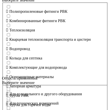
Выберите значение
Полипропиленовые фитинги РВК
Комбинированные фитинги РВК
Теплоизоляция
Кварцевая теплоизоляция транспорта и цистерн
Водопровод
Кольца для септика
Комплектующие для водопровода
Огнезащитные материалы
Область применения
Выберите значение
Запорная арматура
Для холодильного и другого оборудования
Трубы РВК
Для технических помещений
Трубы для горячей воды