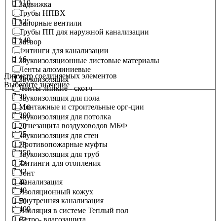
110
Задвижка
Трубы НПВХ
125
Запорные вентили
Трубы ПП для наружной канализации
140
Затвор
Фитинги для канализации
16
Звукоизоляционные листовые материалы
Ленты алюминиевые
Диаметр соединяемых элементов
160
Звукоизоляция
Выберите значение
Ленты липкие - скотч
20
Звукоизоляция для пола
Монтажные и строительные орг-ции
110
200
Звукоизоляция для потолка
Огнезащита воздуховодов МБФ
20
25
Звукоизоляция для стен
Противопожарные муфты
25
250
Звукоизоляция для труб
Фитинги для отопления
32
32
Зонт
Канализация
40
40
Изоляционный кожух
Внутренняя канализация
50
400
Изоляция в системе Теплый пол
Ветро- влагозащита
63