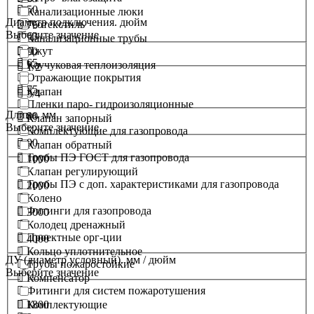
50
Канализационные люки
Диаметр подключения. дюйм
Геотекстиль
75
Выберите значение
63
Канализационные трубы
Джут
90
65
Каучуковая теплоизоляция
1/2
Отражающие покрытия
75
Клапан
3/4
Пленки паро- гидроизоляционные
Длина. мм
80
Клапан запорный
Выберите значение
Комплектующие для газопровода
90
Клапан обратный
Трубы ПЭ ГОСТ для газопровода
1000
Клапан регулирующий
Трубы ПЭ с доп. характеристиками для газопровода
2000
Колено
Фитинги для газопровода
3000
Колодец дренажный
Проектные орг-ции
4000
Кольцо уплотнительное
ДУ (диаметр условный). мм / дюйм
Трубы пожаростойкие
Выберите значение
Компенсатор
Фитинги для систем пожаротушения
1800
Комплектующие