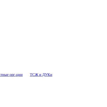
тные орг-ции
ТСЖ и ДУКи