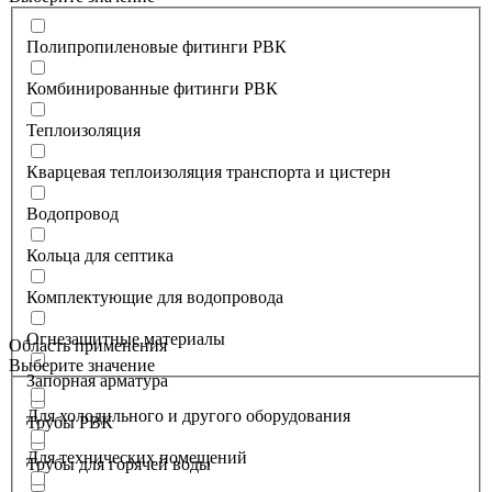
Полипропиленовые фитинги РВК
Комбинированные фитинги РВК
Теплоизоляция
Кварцевая теплоизоляция транспорта и цистерн
Водопровод
Кольца для септика
Комплектующие для водопровода
Огнезащитные материалы
Область применения
Выберите значение
Запорная арматура
Для холодильного и другого оборудования
Трубы РВК
Для технических помещений
Трубы для горячей воды