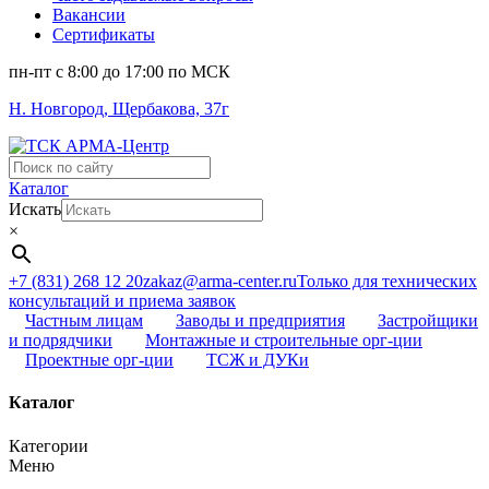
Вакансии
Сертификаты
пн-пт c 8:00 до 17:00 по МСК
Н. Новгород, Щербакова, 37г
Поиск
...
Каталог
Искать
×
+7 (831) 268 12 20
zakaz@arma-center.ru
Только для технических
консультаций и приема заявок
Частным лицам
Заводы и предприятия
Застройщики
и подрядчики
Монтажные и строительные орг-ции
Проектные орг-ции
ТСЖ и ДУКи
Каталог
Категории
Меню