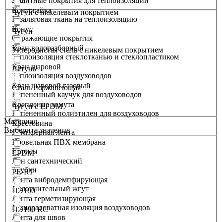
Защитные покрытия для теплоизоляции
Контргайка
Чугун с никелевым покрытием
Базальтовая ткань на теплоизоляцию
Конус
Чугун
Отражающие покрытия
Кран водоразборный
Углеродистая сталь с никелевым покрытием
Теплоизоляция стеклотканью и стеклопластиком
Кран шаровой
Латунь
Теплоизоляция воздуховодов
Кран шаровой газовый
Сталь нержавеющая
Вспененный каучук для воздуховодов
Крепление хомута
Чугун с EPDM
Вспененный полиэтилен для воздуховодов
Материал
Крестовина
Выберите значение
Демпферная лента
Кровельная ПВХ мембрана
Рулоны
EPDM
Лен сантехнический
Трубки
PE-RT
Лента вибродемпфирующая
Уплотнительный жгут
ПЭ100
Лента герметизирующая
Минераловатная изоляция воздуховодов
ПЭ100 RC
Лента для швов