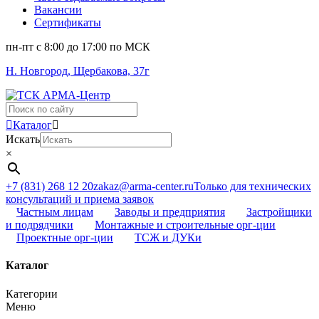
Вакансии
Сертификаты
пн-пт c 8:00 до 17:00 по МСК
Н. Новгород, Щербакова, 37г
Поиск
...
Каталог
Искать
×
+7 (831) 268 12 20
zakaz@arma-center.ru
Только для технических
консультаций и приема заявок
Частным лицам
Заводы и предприятия
Застройщики
и подрядчики
Монтажные и строительные орг-ции
Проектные орг-ции
ТСЖ и ДУКи
Каталог
Категории
Меню